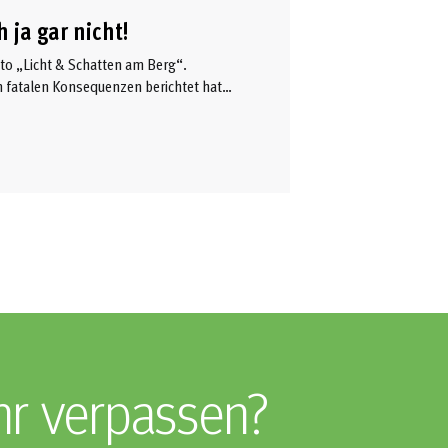
 ja gar nicht!
to „Licht & Schatten am Berg“.
 fatalen Konsequenzen berichtet hat,
ner-Kügler (die bei Medien und Autoren
es nahestehenden Menschen bei uns
zu schreiben und dabei auch auf die
hr verpassen?