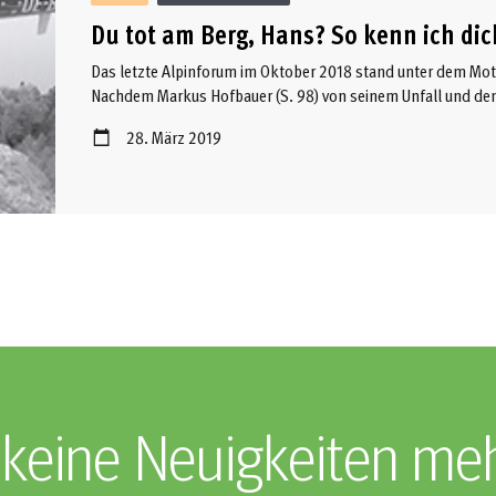
Du tot am Berg, Hans? So kenn ich dich
Das letzte Alpinforum im Oktober 2018 stand unter dem Mot
Nachdem Markus Hofbauer (S. 98) von seinem Unfall und den
erzählte die Bestatterin und Psychologin Christine Pernloch
28. März 2019
begehrt für Interviews und Praktikas ist), was der Tod ein
auslösen kann. Wir haben sie gebeten darüber einen Beitrag 
Möglichkeiten des Abschiednehmens ...
keine Neuigkeiten me