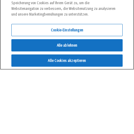
Du möchtest keine
Speicherung von Cookies auf Ihrem Gerät zu, um die
Websitenavigation zu verbessern, die Websitenutzung zu analysieren
Neuigkeiten mehr
und unsere Marketingbemühungen zu unterstützen.
verpassen?
Cookie-Einstellungen
Alle ablehnen
Bleib in Kontakt, mit unserem Newsletter!
Alle Cookies akzeptieren
JETZT ANMELDEN
Home
Themen