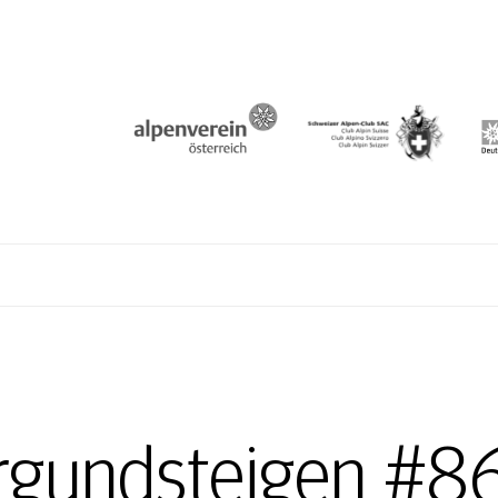
N
rgundsteigen #86