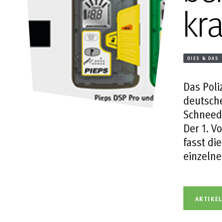
kr
DIES & DAS
Das Pol
deutsche
Schneed
Der 1. V
fasst di
einzelne
ARTIKE