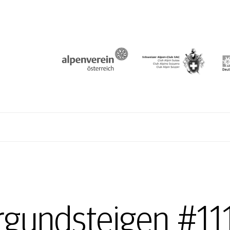
N
rgundsteigen #11