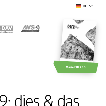
DE
MAGAZIN ABO
9: dies & das