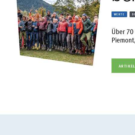
WERTE
D
Über 70 
Piemont,
ARTIKE