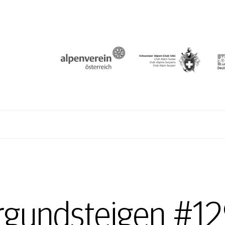
N
rgundsteigen #12