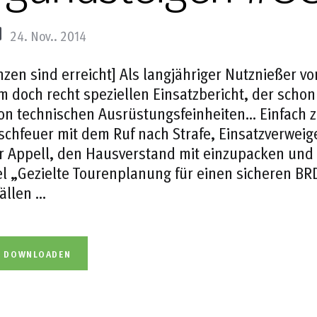
24. Nov.. 2014
nzen sind erreicht] Als langjähriger Nutznießer v
m doch recht speziellen Einsatzbericht, der scho
on technischen Ausrüstungsfeinheiten… Einfach 
chfeuer mit dem Ruf nach Strafe, Einsatzverweige
 Appell, den Hausverstand mit einzupacken und si
el „Gezielte Tourenplanung für einen sicheren BR
ällen …
L DOWNLOADEN