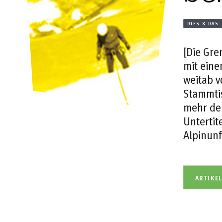
DIES & DAS
[Die Gre
mit eine
weitab v
Stammtis
mehr der
Untertit
Alpinunf
ARTIKE