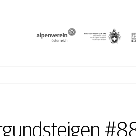
N
rgundsteigen #88