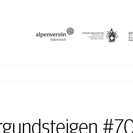
N
rgundsteigen #7