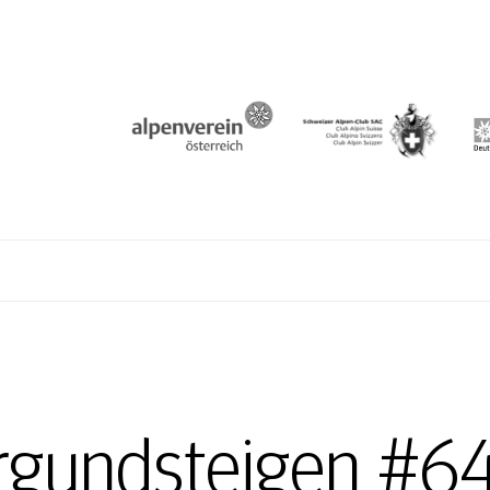
N
rgundsteigen #64