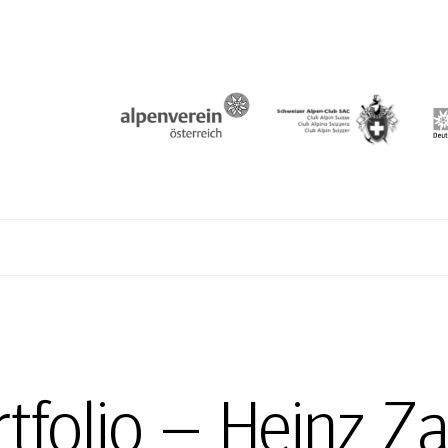
N
rtfolio – Heinz Z