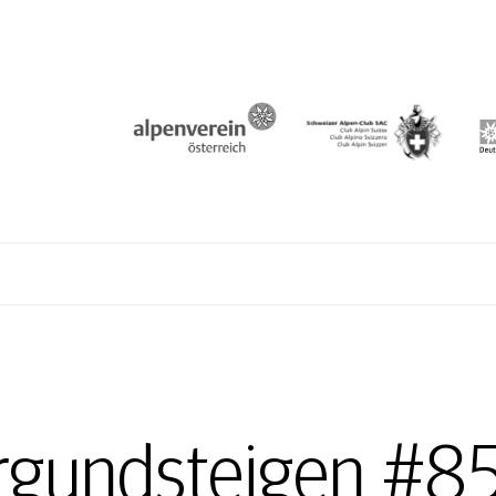
N
rgundsteigen #85