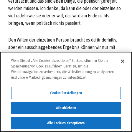
verursacht und das sind eben Dinge, die politisch geregelt
werden müssen. Ich denke, da kann die oder der einzelne so
viel radeln wie sie oder er will, das wird am Ende nichts
bringen, wenn politisch nichts passiert.
Den Willen der einzelnen Person braucht es dafür definitiv,
aber ein ausschlaggebendes Ergebnis können wir nur mit
einer großen politischen Veränderung erzielen.
Wenn Sie auf „Alle Cookies akzeptieren“ klicken, stimmen Sie der
Speicherung von Cookies auf Ihrem Gerät zu, um die
Websitenavigation zu verbessern, die Websitenutzung zu analysieren
Wie können speziell wir als Berg- und Kletterfreunde
und unsere Marketingbemühungen zu unterstützen.
unseren Beitrag leisten (außer uns jedes Mal vor einer Tour
auf der Ecopoint-Website zu informieren natürlich;)
Cookie-Einstellungen
Wir können das tun was auch jeder Nicht-Bergsportler*in tun
kann: uns politisch engagieren, wählen gehen, uns über
Alle ablehnen
Informationen sowie Lösungsansätze bezüglich der
Klimakrise informieren, mit Freund*innen und Familie
Alle Cookies akzeptieren
austauschen und als letzten Schritt den eigenen Fußabdruck,