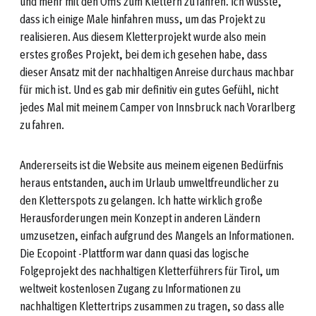
und mehr mit den Öffis zum Klettern zu fahren. Ich wusste,
dass ich einige Male hinfahren muss, um das Projekt zu
realisieren. Aus diesem Kletterprojekt wurde also mein
erstes großes Projekt, bei dem ich gesehen habe, dass
dieser Ansatz mit der nachhaltigen Anreise durchaus machbar
für mich ist. Und es gab mir definitiv ein gutes Gefühl, nicht
jedes Mal mit meinem Camper von Innsbruck nach Vorarlberg
zu fahren.
Andererseits ist die Website aus meinem eigenen Bedürfnis
heraus entstanden, auch im Urlaub umweltfreundlicher zu
den Kletterspots zu gelangen. Ich hatte wirklich große
Herausforderungen mein Konzept in anderen Ländern
umzusetzen, einfach aufgrund des Mangels an Informationen.
Die Ecopoint -Plattform war dann quasi das logische
Folgeprojekt des nachhaltigen Kletterführers für Tirol, um
weltweit kostenlosen Zugang zu Informationen zu
nachhaltigen Klettertrips zusammen zu tragen, so dass alle