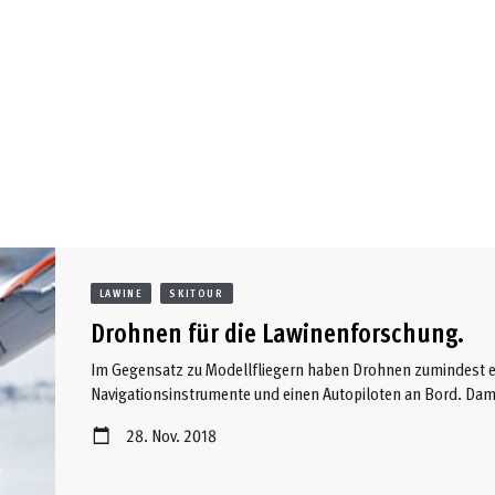
LAWINE
SKITOUR
Drohnen für die Lawinenforschung.
Im Gegensatz zu Modellfliegern haben Drohnen zumindest e
Navigationsinstrumente und einen Autopiloten an Bord. Damit
andere Daten aus der Luft aufzunehmen. Je nach Ausstattung
28. Nov. 2018
selbstständig Hindernissen auszuweichen oder automatisch
folgen. Aufgrund ihrer flexiblen Einsetzbarkeit und der ger
Drohnen ...