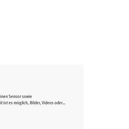
inen Sensor sowie
 ist es möglich, Bilder, Videos oder
 sind Drohnen auch in der Lage,
 einem vorprogrammierten Flugpfad zu
ingen Anschaffungskosten schließen