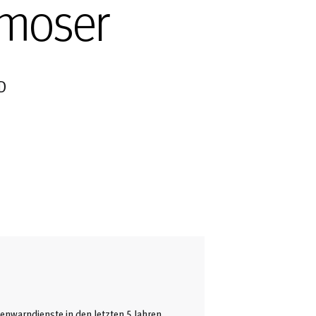
rmoser
D
enwarndienste in den letzten 5 Jahren