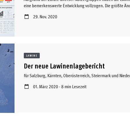
eine bemerkenswerte Entwicklung vollzogen. Die größte Änd
2016/2017. Die Lawinenwarndienste Niederösterreich, Kärnt
29. Nov. 2020
Lawinenlagebericht am Vorabend veröffentlicht. So konnten
aktuellere Informationen ...
LAWINE
Der neue Lawinenlagebericht
für Salzburg, Kärnten, Oberösterreich, Steiermark und Niede
01. März 2020 - 8 min Lesezeit