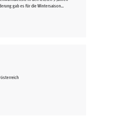
erung gab es für die Wintersaison
en und Steiermark haben den täglichen
 den Tourengehern mehr Zeit,
rösterreich