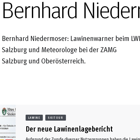
Bernhard Niede
Bernhard Niedermoser: Lawinenwarner beim LW
Salzburg und Meteorologe bei der ZAMG
Salzburg und Oberösterreich.
LAWINE
SKITOUR
Der neue Lawinenlagebericht
Aufgrund der Zurufe diverser Nutzergruppen haben die Lawin