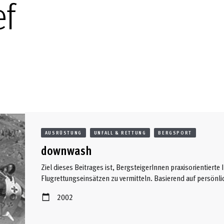
ef
AUSRÜSTUNG
UNFALL & RETTUNG
BERGSPORT
downwash
Ziel dieses Beitrages ist, BergsteigerInnen praxisorientierte
Flugrettungseinsätzen zu vermitteln. Basierend auf persönli
Gesprächen mit Kollegen, sollen die häufigsten, in der Praxi
2002
werden. Zuallererst erscheint es allerdings wichtig, die prin
vorzustellen, da grundlegendes Wissen darüber, wie eine Ber
verhindern kann.