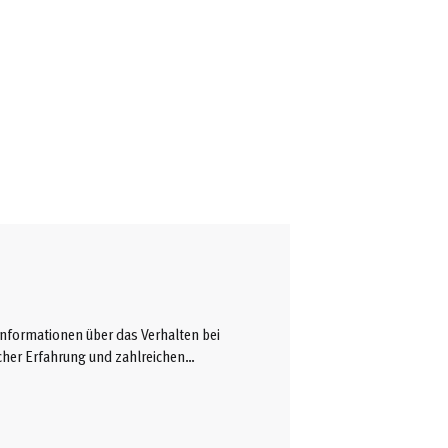
 Informationen über das Verhalten bei
cher Erfahrung und zahlreichen
s relevanten Probleme diskutiert
zipiell möglichen Bergetechniken
gung abläuft, viele Missverständnisse