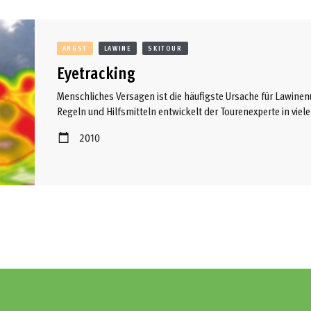
ANGST
LAWINE
SKITOUR
Eyetracking
Menschliches Versagen ist die häufigste Ursache für Lawin
Regeln und Hilfsmitteln entwickelt der Tourenexperte in viele
der Gefahreneinschätzung vom Laien abgrenzt. Eine inten
2010
diesen Prozess des Erfahrenlernens verkürzen und Unfälle r
ähnelt einem Bewegungsablauf im Schwimmen. Mit allen Mitte