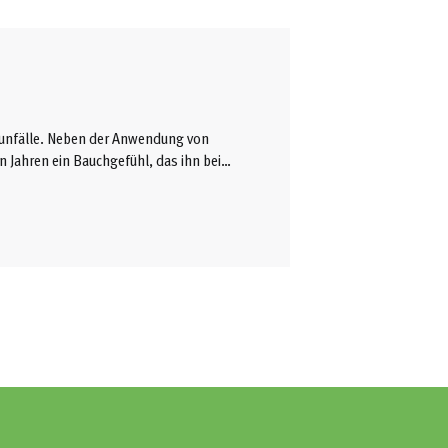
enunfälle. Neben der Anwendung von
n Jahren ein Bauchgefühl, das ihn bei
sive Wahrnehmungsschulung könnte
eduzieren. „Das Kraulen seiner Arme
ln versucht er an der ...