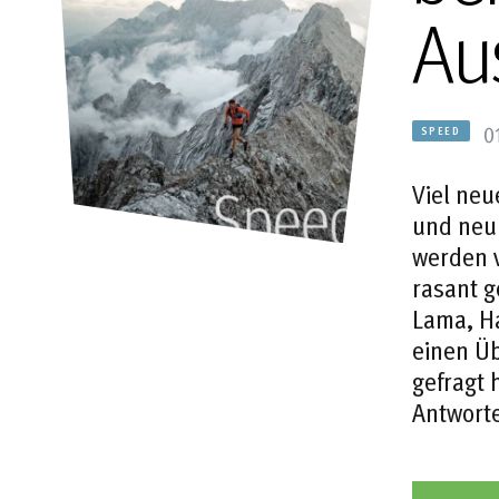
Au
0
SPEED
Viel neu
und neu 
werden v
rasant g
Lama, Ha
einen Üb
gefragt 
Antwort