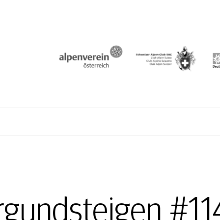
N
rgundsteigen #11