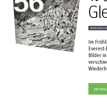
Gl
(BERG)KULT
Im Frühl
Everest-
Bilder i
verschie
Wiederho
ARTIKE