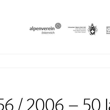
N
56 / 2006 – 50 J