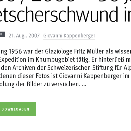
etscherschwund 
21. Aug.. 2007
Giovanni Kappenberger
UR
ing 1956 war der Glaziologe Fritz Müller als wiss
Expedition im Khumbugebiet tätig. Er hinterließ m
n den Archiven der Schweizerischen Stiftung für Al
denen dieser Fotos ist Giovanni Kappenberger i
lung der Bilder zu versuchen. …
L DOWNLOADEN