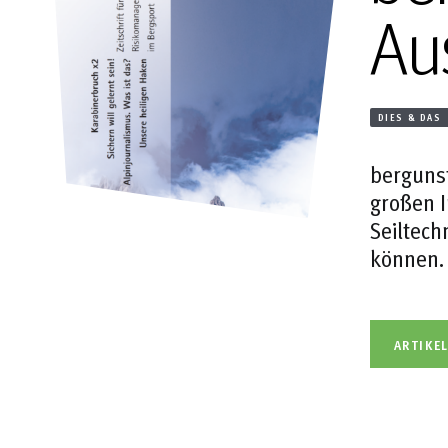
Au
DIES & DAS
bergunst
großen I
Seiltech
können.
ARTIKE