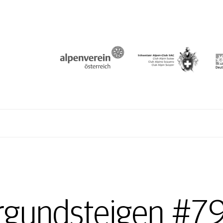
N
rgundsteigen #79