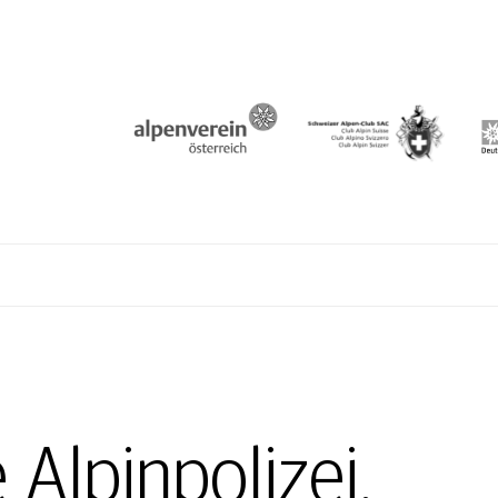
N
 Alpinpolizei.