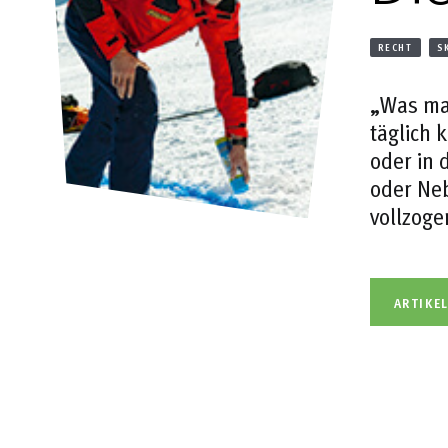
RECHT
S
„Was mac
täglich 
oder in 
oder Neb
vollzoge
ARTIKE