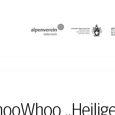
N
ooWhoo „Heilige