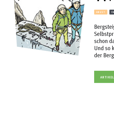
ANGST
F
Bergstei
Selbstpr
schon da
Und so k
der Berg
ARTIKE