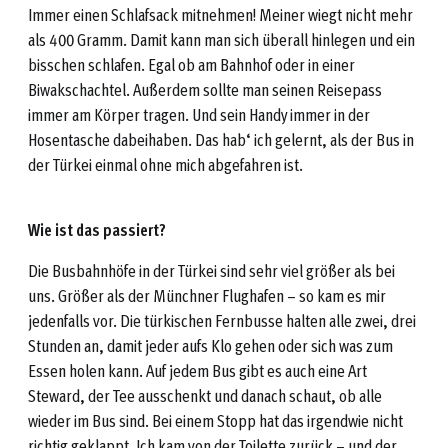
Immer einen Schlafsack mitnehmen! Meiner wiegt nicht mehr
als 400 Gramm. Damit kann man sich überall hinlegen und ein
bisschen schlafen. Egal ob am Bahnhof oder in einer
Biwakschachtel. Außerdem sollte man seinen Reisepass
immer am Körper tragen. Und sein Handy immer in der
Hosentasche dabeihaben. Das hab‘ ich gelernt, als der Bus in
der Türkei einmal ohne mich abgefahren ist.
Wie ist das passiert?
Die Busbahnhöfe in der Türkei sind sehr viel größer als bei
uns. Größer als der Münchner Flughafen – so kam es mir
jedenfalls vor. Die türkischen Fernbusse halten alle zwei, drei
Stunden an, damit jeder aufs Klo gehen oder sich was zum
Essen holen kann. Auf jedem Bus gibt es auch eine Art
Steward, der Tee ausschenkt und danach schaut, ob alle
wieder im Bus sind. Bei einem Stopp hat das irgendwie nicht
richtig geklappt. Ich kam von der Toilette zurück – und der