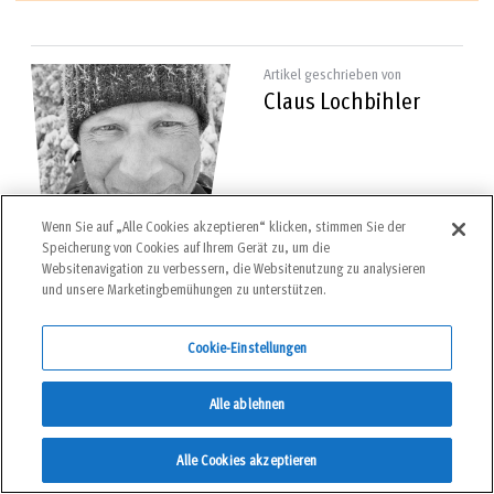
Artikel geschrieben von
Claus Lochbihler
Wenn Sie auf „Alle Cookies akzeptieren“ klicken, stimmen Sie der
Claus Lochbihler (geb. 1969), Journalist aus München. Friert lieber leicht, als dass er schwitzt. Seine
Speicherung von Cookies auf Ihrem Gerät zu, um die
kältesten Erinnerungen: ein winterliches Frühlings-Bad in einem Bergsee auf der Hardangervidda und
der Palon de la Mare im Föhnsturm, wo es am Gipfel so kalt war, dass nur noch die Pinguinformation
Websitenavigation zu verbessern, die Websitenutzung zu analysieren
geholfen hat.
und unsere Marketingbemühungen zu unterstützen.
Teilen:
Cookie-Einstellungen
Alle ablehnen
Alle Cookies akzeptieren
DAS KÖNNTE SIE AUCH INTERESSIEREN