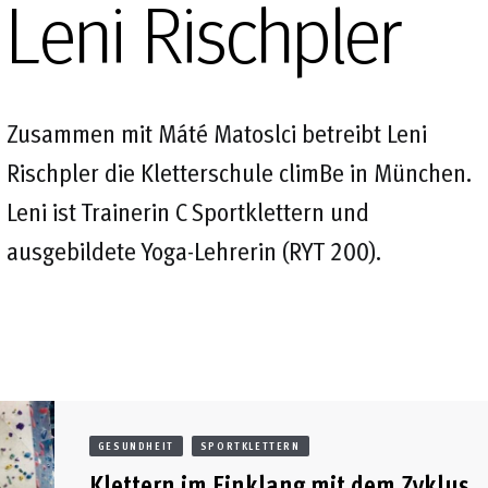
Leni Rischpler
Zusammen mit Máté Matoslci betreibt Leni
Rischpler die Kletterschule climBe in München.
Leni ist Trainerin C Sportklettern und
ausgebildete Yoga-Lehrerin (RYT 200).
GESUNDHEIT
SPORTKLETTERN
Klettern im Einklang mit dem Zyklus