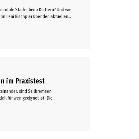
 mentale Stärke beim Klettern? Und wie
rin Leni Rischpler über den aktuellen
lusorientierten Kletterns
n im Praxistest
einander, sind Seilbremsen
ell für wen geeignet ist: Die