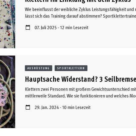
Wie beeinflusst der weibliche Zyklus Leistungsfähigkeit und
lässt sich das Training darauf abstimmen? Sportklettertraine
Forschungsstand, Hormonschwankungen und die Chancen zyk
07. Juli 2025 - 12 min Lesezeit
AUSRÜSTUNG
SPORTKLETTERN
Hauptsache Widerstand? 3 Seilbremse
Klettern zwei Personen mit großem Gewichtsunterschied mit
mittlerweile Standard. Wie sie funktionieren und welches Mod
Kletterschule climBe hat getestet.
29. Jan. 2024 - 10 min Lesezeit