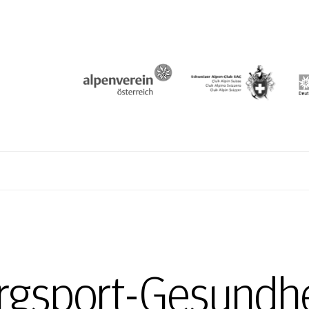
N
rgsport-Gesundhei