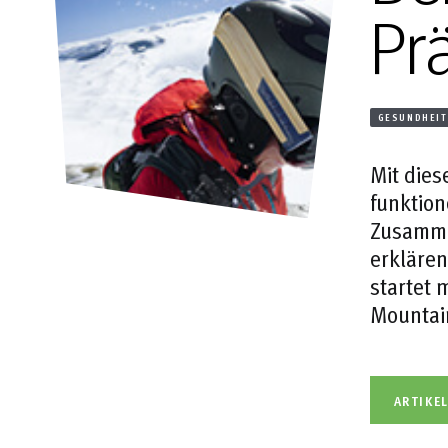
Pr
GESUNDHEIT
Mit dies
funktion
Zusamme
erklären
startet
Mountai
ARTIKE