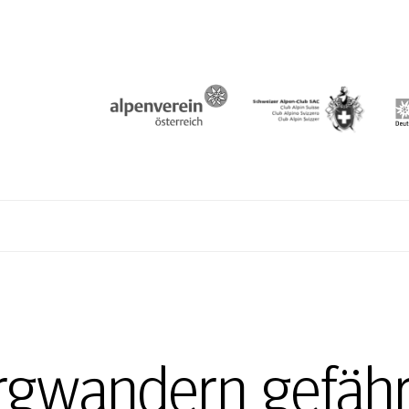
N
rgwandern gefährl