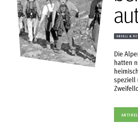
au
UNFALL & R
Die Alpe
hatten n
heimisch
speziell
Zweifell
ARTIKE