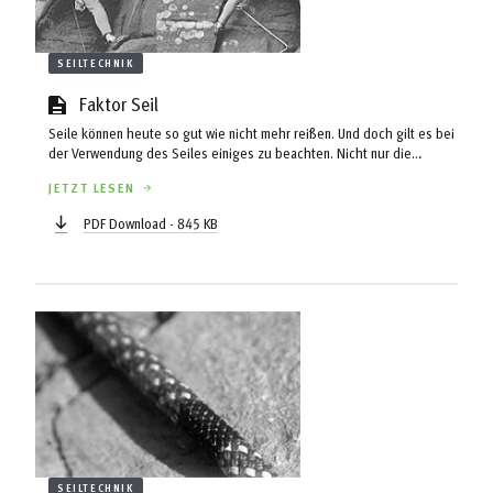
SEILTECHNIK
Faktor Seil
Seile können heute so gut wie nicht mehr reißen. Und doch gilt es bei
der Verwendung des Seiles einiges zu beachten. Nicht nur die
Sicherheit beim Klettern im alpinen Gelände fernab von Bohrhaken
JETZT LESEN
oder im Eis kann durch die richtige Seiltechnik wesentlich erhöht
werden, sondern auch das Klettervergnügen. Jakob Oberhauser, der
PDF Download - 845 KB
während eines Studienjahres in Schottland in der guten britischen
Schule der Doppelseiltechnik unterwiesen wurde, ...
SEILTECHNIK