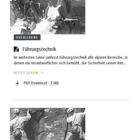
AUSBILDUNG
Führungstechnik
Im weitesten Sinne umfasst Führungstechnik alle alpinen Bereiche, in
denen ein Verantwortlicher sich bemüht, die Sicherheit seiner ihm
Anvertrauten durch die Wahl der richtigen Technik bestmöglich zu
JETZT LESEN
gewährleisten. Mamas und Papas, die ihre Sprösslinge auf
exponierten Steigen an die Reepschnur nehmen, der Wanderführer,
PDF Download - 2 MB
der vor heiklen Passagen das Tempo drosselt und zu Wachsamkeit
aufruft, die ehrenamtliche Tourenführerin, die eine heikle Passage mit
einem ... ...