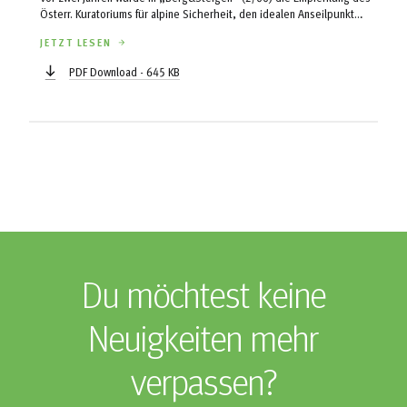
Österr. Kuratoriums für alpine Sicherheit, den idealen Anseilpunkt
betreffend, veröffentlicht. Zum ersten Mal wurde, unter bestimmten
JETZT LESEN
Voraussetzungen, das alleinige Tragen eines Hüftgurtes mit dem
damit verbundenem tiefen Anseilpunkt als „sinnvoll bzw.
PDF Download - 645 KB
gerechtfertigt“ erachtet. Bis dahin galt einzig die kombinierte
Anseilmethode mit Sitz- und Brustgurt als empfehlenswert, ...
Du möchtest keine
Neuigkeiten mehr
verpassen?