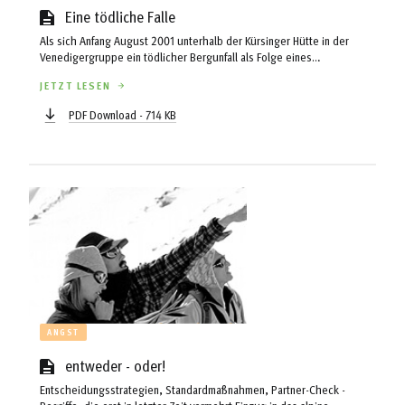
Eine tödliche Falle
Als sich Anfang August 2001 unterhalb der Kürsinger Hütte in der
Venedigergruppe ein tödlicher Bergunfall als Folge eines
„Steinschlages“ ereignete, war rasch von der „Ursache“ zu lesen:
JETZT LESEN
„Ein klassischer Steinschlag“, „abschmelzendes Toteis“, „ein
unterirdisch zusammenstürzender Gletscher“, „inneres Abschmelzen
PDF Download - 714 KB
des Gletschers“..... Was war es nun wirklich? Oder ist diese Frage
eine „akademische“ angesichts der tragischen Folgen? ...
ANGST
entweder - oder!
Entscheidungsstrategien, Standardmaßnahmen, Partner-Check -