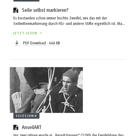
Seile selbst markieren?
Es bestanden schon immer leichte Zweifel, wie das mit der
Seilmittenmarkierung durch Filz- und andere Stifte eigentlich ist. Man
wusste nie genau, darf man oder darf man nicht? Kann ein Filzstift das
JETZT LESEN
Seil schädigen oder nicht? Die UIAA-Sicherheitskommission
überraschte nun die Öffentlichkeit mit folgender „Untersuchungen
PDF Download - 446 KB
der UIAA-Sicher-heitskommission und einiger Seil-hersteller haben ...
Bekanntmachung...
SEILTECHNIK
AnseilART
Vor zwei Jahren wurde in „Berg&Steigen“ (2/00) die Empfehlung des