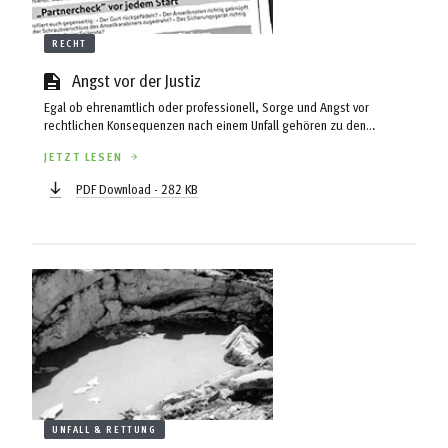
RECHT
Angst vor der Justiz
Egal ob ehrenamtlich oder professionell, Sorge und Angst vor
rechtlichen Konsequenzen nach einem Unfall gehören zu den
ständigen Begleitern von Bergsportführern. Tendenz steigend. Kann
JETZT LESEN
der analytische Blick auf die realen Verhältnisse helfen, dieser Angst
die Schärfe zu nehmen? Robert Wallner, begeisterter Allround-
PDF Download - 282 KB
Bergsteiger und ehemaliger Alpin-Staatsanwalt am Landesgericht
Innsbruck, unternimmt einen Versuch. ...
UNFALL & RETTUNG