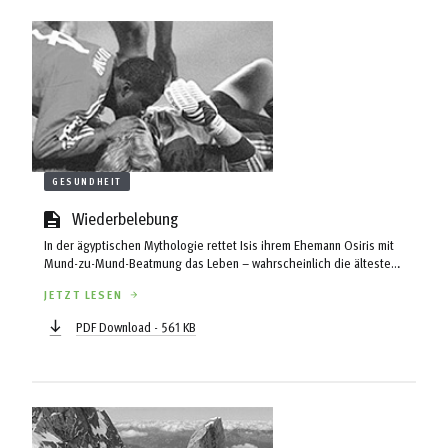
GESUNDHEIT
Wiederbelebung
In der ägyptischen Mythologie rettet Isis ihrem Ehemann Osiris mit
Mund-zu-Mund-Beatmung das Leben – wahrscheinlich die älteste
Beschreibung einer Notfallbeatmung. Durch die Geschichte hindurch
JETZT LESEN
gibt es dann zahlreiche Berichte über verschiedene Formen der
„Wiederbelebung“, bis in den 50er und 60er Jahren des 20.
PDF Download - 561 KB
Jahrhunderts mehrere Experimente und Studien die Grundlage für
eine ideale Technik zur kardiopulmonalen Reanimation (CPR) bilden...