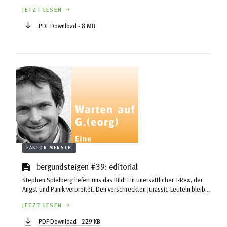
JETZT LESEN
PDF Download - 8 MB
FAKTOR MENSCH
bergundsteigen #39: editorial
Stephen Spielberg liefert uns das Bild: Ein unersättlicher T-Rex, der
Angst und Panik verbreitet. Den verschreckten Jurassic-Leuteln bleibt
nur eine Chance, nicht in sein Gebiss zu geraten – sie dürfen sich
JETZT LESEN
nicht bewegen! Denn der hungrige Jäger sieht nur Bewegungen und
sonst nix.So ein Drache treibt auch in unserer Gesellschaft sein
PDF Download - 229 KB
Unwesen, und aucher hat mächtig Hunger. Moderne Drachen brechen