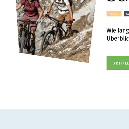
ANGST
A
Wie lang
Überblic
ARTIKE