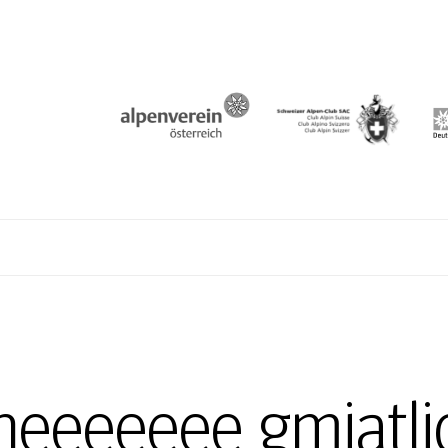
N
heeeeeee gmiatli