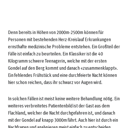
D
Denn bereits in Höhen von 2000m-2500m können für
Personen mit bestehenden Herz-Kreislauf Erkrankungen
ernsthafte medizinische Probleme entstehen. Ein Großteil der
Fälle ist einfach zu beurteilen. Ein Klassiker ist die 40
Kilogramm schwere Teenagerin, welche mit der ersten
Gondel auf den Berg kommt und danach «zusammenklappt».
Ein fehlendes Frühstück und eine durchfeierte Nacht können
hier schon reichen, dass ihr schwarz vor Augen wird.
In solchen Fällen ist meist keine weitere Behandlung nötig. Ein
weiteres verbreitetes Patientenbild ist der Gast aus dem
Flachland, welcher die Nacht durchgefahren ist, und danach
mit der Gondel auf knapp 3000m fährt. Auch hier ist durch ein
Nachfragen und analysieren meist einfach zu entscheiden,