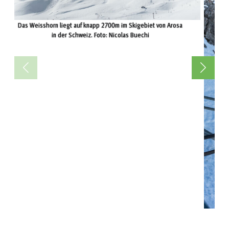
Das Weisshorn liegt auf knapp 2700m im Skigebiet von Arosa
in der Schweiz. Foto: Nicolas Buechi
S