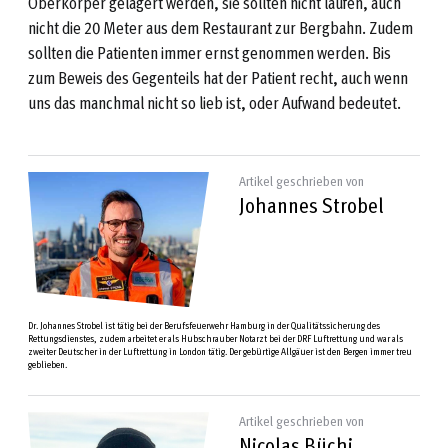
Oberkörper gelagert werden, sie sollten nicht laufen, auch
nicht die 20 Meter aus dem Restaurant zur Bergbahn. Zudem
sollten die Patienten immer ernst genommen werden. Bis
zum Beweis des Gegenteils hat der Patient recht, auch wenn
uns das manchmal nicht so lieb ist, oder Aufwand bedeutet.
Artikel geschrieben von
Johannes Strobel
Dr. Johannes Strobel ist tätig bei der Berufsfeuerwehr Hamburg in der Qualitätssicherung des
Rettungsdienstes, zudem arbeitet er als Hubschrauber Notarzt bei der DRF Luftrettung und war als
zweiter Deutscher in der Luftrettung in London tätig. Der gebürtige Allgäuer ist den Bergen immer treu
geblieben.
Artikel geschrieben von
Nicolas Büchi