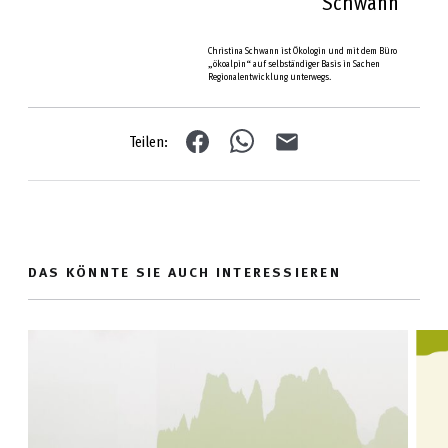
Schwann
Christina Schwann ist Ökologin und mit dem Büro
„ökoalpin“ auf selbständiger Basis in Sachen
Regionalentwicklung unterwegs.
Teilen:
DAS KÖNNTE SIE AUCH INTERESSIEREN