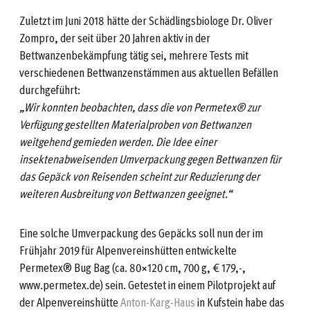
Zuletzt im Juni 2018 hätte der Schädlingsbiologe Dr. Oliver
Zompro, der seit über 20 Jahren aktiv in der
Bettwanzenbekämpfung tätig sei, mehrere Tests mit
verschiedenen Bettwanzenstämmen aus aktuellen Befällen
durchgeführt:
„Wir konnten beobachten, dass die von Permetex® zur
Verfügung gestellten Materialproben von Bettwanzen
weitgehend gemieden werden. Die Idee einer
insektenabweisenden Umverpackung gegen Bettwanzen für
das Gepäck von Reisenden scheint zur Reduzierung der
weiteren Ausbreitung von Bettwanzen geeignet.“
Eine solche Umverpackung des Gepäcks soll nun der im
Frühjahr 2019 für Alpenvereinshütten entwickelte
Permetex® Bug Bag (ca. 80×120 cm, 700 g, € 179,-,
www.permetex.de) sein. Getestet in einem Pilotprojekt auf
der Alpenvereinshütte
Anton-Karg-Haus
in Kufstein habe das