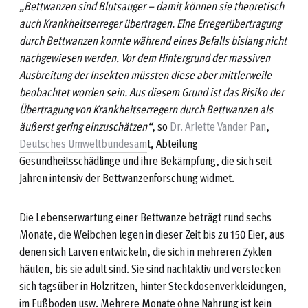
„Bettwanzen sind Blutsauger – damit können sie theoretisch
auch Krankheitserreger übertragen. Eine Erregerübertragung
durch Bettwanzen konnte während eines Befalls bislang nicht
nachgewiesen werden. Vor dem Hintergrund der massiven
Ausbreitung der Insekten müssten diese aber mittlerweile
beobachtet worden sein. Aus diesem Grund ist das Risiko der
Übertragung von Krankheitserregern durch Bettwanzen als
äußerst gering einzuschätzen“
, so
Dr. Arlette Vander Pan
,
Deutsches Umweltbundesam
t, Abteilung
Gesundheitsschädlinge und ihre Bekämpfung, die sich seit
Jahren intensiv der Bettwanzenforschung widmet.
Die Lebenserwartung einer Bettwanze beträgt rund sechs
Monate, die Weibchen legen in dieser Zeit bis zu 150 Eier, aus
denen sich Larven entwickeln, die sich in mehreren Zyklen
häuten, bis sie adult sind. Sie sind nachtaktiv und verstecken
sich tagsüber in Holzritzen, hinter Steckdosenverkleidungen,
im Fußboden usw. Mehrere Monate ohne Nahrung ist kein