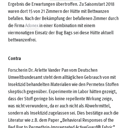
Ergebnis die Erwartungen übertroffen. Zu Saisonstart 2018
waren dort 15 von 21 Zimmern der Hütte mit Bettwanzen
befallen. Nach der Bekämpfung der befallenen Zimmer durch
die Firma
Adonex
in einer Kombination mit einem
viermonatigen Einsatz der Bug Bags sei diese Hütte aktuell
bettwanzenfrei.
Contra
Forscherin Dr. Arlette Vander Pan vom Deutschen
Umweltbundesamt steht dem alltäglichen Gebrauch von mit
Insektizid behandelten Materialien wie den Permetex-Stoffen
skeptisch gegenüber. Experimente im Labor hätten gezeigt,
dass der Stoff geringe bis keine repellente Wirkung zeige,
was nicht verwundere, da er auch nicht als Abwehrmittel,
sondern als Insektizid zugelassen sei. Dies bestätige auch die
Literatur wie z.B. dem Paper „Behavioral Responses of the
Bed Bug to Permethrin-Impregnated ActiveGuard® Fabric”