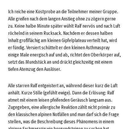
Ich reiche eine Kostprobe an die Teilnehmer meiner Gruppe.
Alle greifen nach dem langen Anstieg ohne zu zögern gerne
zu. Keine halbe Minute später wühlt Ralf nervös und nach Luft
röchelnd in seinem Rucksack. Nachdem er dessen halben
Inhalt großflächig am kleinen Gipfelplateau verteilt hat, wird
er fündig. Versiert schüttelt er den kleinen Asthmaspray
einige Male energisch auf und ab, richtet den Oberkörper auf,
setzt das Mundstück an und drückt gleichzeitig mit einem
tiefen Atemzug den Auslöser.
Alle starren Ralf entgeistert an, während dieser kurz die Luft
anhält. Kurze Stille (gefühlt ewige). Dann die Erlösung: Ralf
atmet mit einem leisen pfeifenden Geräusch langsam aus.
Zugegeben, eine allergische Reaktion zählt nicht primär zu
den klassischen alpinen Notfällen und man darf sich die Frage
stellen, was die Beschreibung dieses Phänomens in einem
alpinen Fachmagazin wie bergundsteigen zu suchen hat.