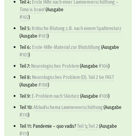
Teil 4:
Erste Hilfe nach einer Lawinenverschüttung –
Time is brain!
(Ausgabe
#102
)
Teil 5:
Kritische Blutung z.B. nach einem Spaltensturz
(Ausgabe
#103
)
Teil 6:
Erste-Hilfe-Material zur Blutstillung
(Ausgabe
#103
)
Teil 7:
Neurologisches Problem
(Ausgabe
#104
)
Teil 8:
Neurologisches Problem (D). Teil 2 be FAST
(Ausgabe
#108
)
Teil 9:
E-Problem nach Skisturz
(Ausgabe
#109
)
Teil 10:
Ablaufschema Lawinenverschüttung
(Ausgabe
#110
)
Teil 11: Pandemie – quo vadis?
Teil 1
;
Teil 2
(Ausgabe
#111
)