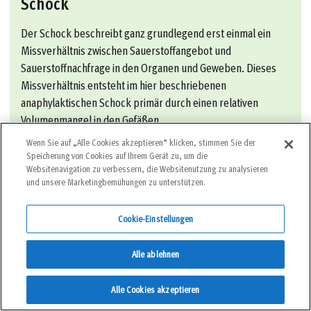
Schock
Der Schock beschreibt ganz grundlegend erst einmal ein
Missverhältnis zwischen Sauerstoffangebot und
Sauerstoffnachfrage in den Organen und Geweben. Dieses
Missverhältnis entsteht im hier beschriebenen
anaphylaktischen Schock primär durch einen relativen
Volumenmangel in den Gefäßen.
Wenn Sie auf „Alle Cookies akzeptieren“ klicken, stimmen Sie der
Speicherung von Cookies auf Ihrem Gerät zu, um die
Das Blut „versackt in den Beinen“ und gelangt nicht
Websitenavigation zu verbessern, die Websitenutzung zu analysieren
ausreichend in die Zielstrukturen des Körpers. Diese
und unsere Marketingbemühungen zu unterstützen.
Fehlverteilung geschieht zum einen durch die Weitstellung
der großen Gefäße und zum anderen durch Blut, das über
Cookie-Einstellungen
beschädigte Gefäßwände nach extravasal, also aus den
Gefäßen in das umgebende Gewebe, gelangt.
Alle ablehnen
Zusätzlich laufen im gesamten Blutkreislauf verschiedene
Alle Cookies akzeptieren
Entzündungsprozesse ab, durch welche Kapillaren