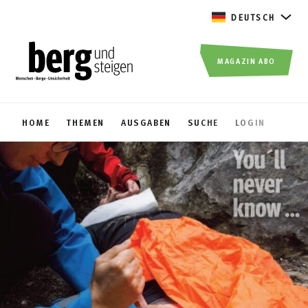
DEUTSCH
MAGAZIN ABO
HOME
THEMEN
AUSGABEN
SUCHE
LOGIN