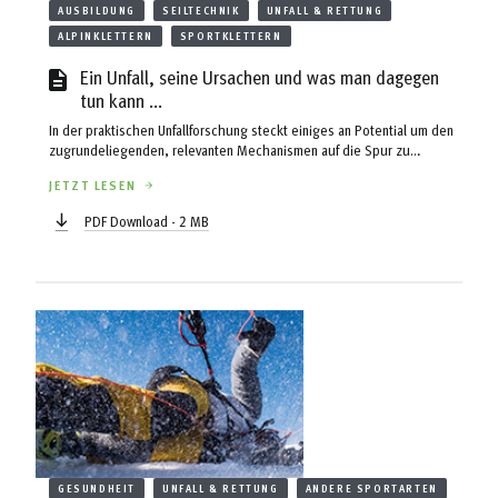
AUSBILDUNG
SEILTECHNIK
UNFALL & RETTUNG
ALPINKLETTERN
SPORTKLETTERN
Ein Unfall, seine Ursachen und was man dagegen
tun kann ...
In der praktischen Unfallforschung steckt einiges an Potential um den
zugrundeliegenden, relevanten Mechanismen auf die Spur zu
kommen. Auf der Basis einer kompetenten und objektiven
JETZT LESEN
Unfallerhebung durch die Alpinpolizei haben wir die Möglichkeit, die
Tatsachen – soweit sie bekannt oder rekonstruierbar sind – in
PDF Download - 2 MB
Überlegungen der Prävention einfließen zu lassen. Dabei darf jedoch
nicht vergessen werden, dass einfache Schlüsse zwar naheliegend,
aber nicht zwingend ...
GESUNDHEIT
UNFALL & RETTUNG
ANDERE SPORTARTEN