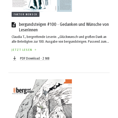
FAKTOR MENSCH
bergundsteigen #100 - Gedanken und Wünsche von
Leserinnen
Claudia T., bergrettende Leserin: „Glückwunsch und großen Dank an
alle Beteiligten zur 100. Ausgabe von bergundsteigen. Passend zum
Untertitel ‚Menschen - Berge - Unsicherheit’ informiert das Magazin -
JETZT LESEN
wie keine andere Bergsportzeitschrift – auf informative, offene,
prägnante, wissenschaftliche und doch verständliche Weise über alle
PDF Download - 2 MB
aktuellen Fragestellungen und Neuheiten rund um unser
Lieblingsthema den Berg und bietet gleichzeitig viel Raum für
Diskussionen, Meinungsaustausch und Entwicklung unseres Sports.“
...