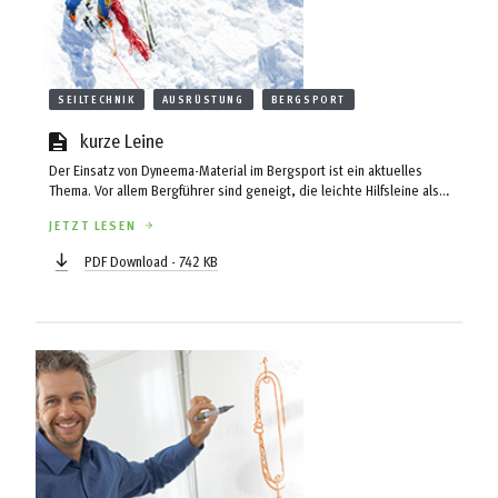
SEILTECHNIK
AUSRÜSTUNG
BERGSPORT
kurze Leine
Der Einsatz von Dyneema-Material im Bergsport ist ein aktuelles
Thema. Vor allem Bergführer sind geneigt, die leichte Hilfsleine als
Alternative zum schweren dynamischen Bergseil zu verwenden.
JETZT LESEN
Einsatzbereiche sind hier das Anseilen am Gletscher, das Ablassen,
Abseilen oder auch Nachsichern von Gästen, ob beim Freeriden, auf
PDF Download - 742 KB
anspruchsvollen Skitouren oder als Notfall-Seil am Klettersteig, wenn
einem doch mal die Puste ausgeht ...