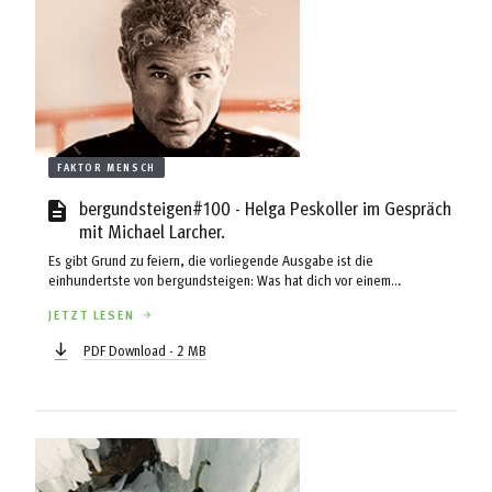
FAKTOR MENSCH
bergundsteigen#100 - Helga Peskoller im Gespräch
mit Michael Larcher.
Es gibt Grund zu feiern, die vorliegende Ausgabe ist die
einhundertste von bergundsteigen: Was hat dich vor einem
Vierteljahrhundert bewogen, eine alpine Fachzeitschrift ins Leben zu
JETZT LESEN
rufen, die sich dezidiert dem Thema Sicherheit widmet? 1992 bekam
ich das Angebot, Robert Renzler und Monika Kofler im Alpinreferat des
PDF Download - 2 MB
ÖAV zu unterstützen und mich vorrangig um den Bereich Ausbildung
zu kümmern. Ich brannte damals für die Themen Sicherheit und
Alpinausbildung und spürte ...