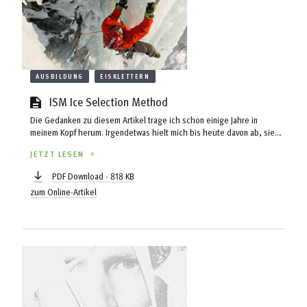
AUSBILDUNG
EISKLETTERN
ISM Ice Selection Method
Die Gedanken zu diesem Artikel trage ich schon einige Jahre in
meinem Kopf herum. Irgendetwas hielt mich bis heute davon ab, sie
zu Papier zu bringen. Vielleicht waren es die vielen Winter mit ihren
JETZT LESEN
vernachlässigbar geringen Unfallzahlen – aus denen man fast ableiten
könnte, dass die Materie Eis doch etwas Hyperstabiles ist, das viel zu
PDF Download - 818 KB
kritisch beurteilt wird – oder einfach nur meine Schraubfaulheit. Da wir
zum Online-Artikel
uns in der Bergführerausbildung am Eisfallkurs mit dem Thema ...