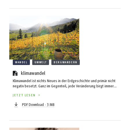
WANDEL
UMWELT
BERGWANDERN
klimawandel
Klimawandel ist nichts Neues in der Erdgeschichte und primär nicht
negativ besetzt. Ganz im Gegenteil, jede Veränderung birgt immer
auch große Chancen. Die hohe Artenvielfalt der Alpen ist ein Ergebnis
JETZT LESEN
der letzten Eiszeit, viele Erfindungen der Menschheit wurden durch
die schlichte Notwendigkeit, einer Misere zu entkommen,
PDF Download - 3 MB
angekurbelt. Schon die Griechen wussten – „panta rhei“ – alles
fließt, alles ist einem ständigen Wandel unterworfen. ...