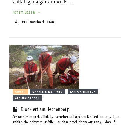
auffällig, da ganz in weiß. ...
JETZT LESEN
PDF Download - 1 MB
ANGST
UNFALL & RETTUNG
FAKTOR MENSCH
ALPINKLETTERN
Blockiert am Hechenberg
Betrachtet man das Unfallgeschehen auf alpinen Klettertouren, gehen
zahlreiche schwere Unfälle – auch mit tödlichem Ausgang – darauf
zurück, dass sich die Kletterer verstiegen haben und im zunehmend