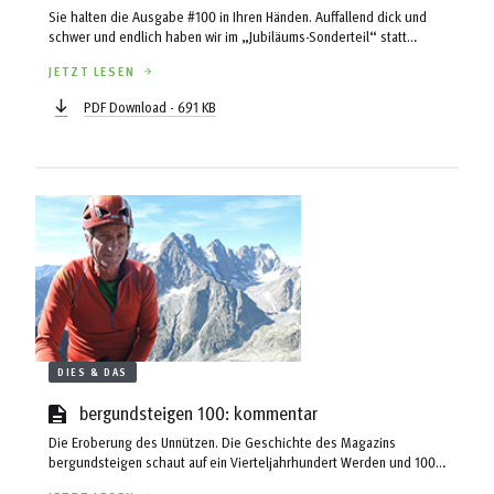
Sie halten die Ausgabe #100 in Ihren Händen. Auffallend dick und
schwer und endlich haben wir im „Jubiläums-Sonderteil“ statt
unserem bewährten Claro Bulk 115-g-Papier ein „offenes“ Maxioffset
JETZT LESEN
120 g verwenden können – neben der glänzenden Folienprägung am
Cover. Während ich diese Zeilen schreibe, weiß ich blöderweise nicht,
PDF Download - 691 KB
ob sich der Aufwand gelohnt hat und Sie (und ich) vom Hocker
gerissen werden ... In diesem kleinen Sonderteil erzählt Michael
Larcher, wie es überhaupt zu bergundsteigen kommen konnte, bevor
wir ...
DIES & DAS
bergundsteigen 100: kommentar
Die Eroberung des Unnützen. Die Geschichte des Magazins
bergundsteigen schaut auf ein Vierteljahrhundert Werden und 100
Ausgaben zurück. Anlass genug um die enorme Arbeit, den Ehrgeiz