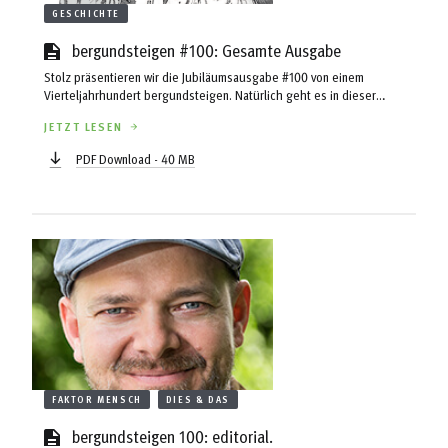
GESCHICHTE
bergundsteigen #100: Gesamte Ausgabe
Stolz präsentieren wir die Jubiläumsausgabe #100 von einem
Vierteljahrhundert bergundsteigen. Natürlich geht es in dieser
Ausgabe um die Entstehungsgeschichte des Magazins, den Erfinder
JETZT LESEN
Michael Larcher und weitere spannende Themen rund um unser
Jubiläum. Zwei Dinge freuen uns an dieser Ausgabe – neben
PDF Download - 40 MB
Maxioffset Papier für den Jubiläumssonderteil– besonders: Dass
Schorsch Sojer zwei Cartoons gezeichnet hat und dass wir seit
Langem wieder einen Beitrag von unserem Wegbegleiter Pit Schubert
abdrucken können.
FAKTOR MENSCH
DIES & DAS
bergundsteigen 100: editorial.