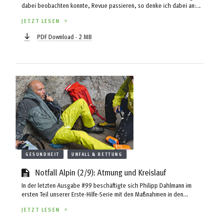
dabei beobachten konnte, Revue passieren, so denke ich dabei an:
schmunzeln – Ahaa – o.k.! Oft aber auch nur an Kopfschütteln. Vor
JETZT LESEN
allem die Kombinationen von Schuh, Ski und Bindung waren manchmal
haarsträubend. Dabei ist das richtige Zusammenspiel dieser drei
PDF Download - 2 MB
Komponenten von großer Bedeutung, soll die Ausrüstung die
gestellten Erwartungen auch erfüllen können. ...
GESUNDHEIT
UNFALL & RETTUNG
Notfall Alpin (2/9): Atmung und Kreislauf
In der letzten Ausgabe #99 beschäftigte sich Philipp Dahlmann im
ersten Teil unserer Erste-Hilfe-Serie mit den Maßnahmen in den
entscheidenden ersten 5 Minuten. Dabei wurde vom ABC-Schema vor
JETZT LESEN
allem der erste Punkt „Airway/Atemwege“ thematisiert. Was zu tun