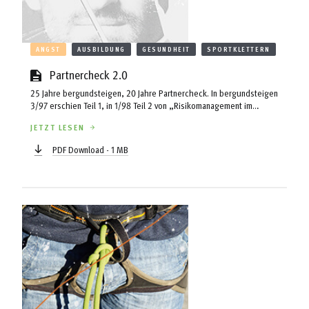
ANGST
AUSBILDUNG
GESUNDHEIT
SPORTKLETTERN
Partnercheck 2.0
25 Jahre bergundsteigen, 20 Jahre Partnercheck. In bergundsteigen
3/97 erschien Teil 1, in 1/98 Teil 2 von „Risikomanagement im
Klettergarten“, ein Fachbeitrag mit der Zielsetzung, alle Risikoquellen
JETZT LESEN
im Sportklettern zu identifizieren und Gegenmaßnahmen anzubieten
(nachzulesen im nun komplettierten Online-Archiv unter
PDF Download - 1 MB
www.bergundsteigen.at). Es war die Geburtsstunde des
Partnerchecks, sowohl des Begriffs als auch der damit verbundene
Kontrollroutine. ...