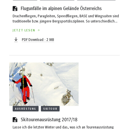
Flugunfälle im alpinen Gelände Österreichs
Drachenfliegen, Paragleiten, Speedfliegen, BASE und Wingsuiten sind
traditionelle bzw. jüngere Bergsportdisziplinen. So unterschiedlich
sie und die dazu benötigten Fluggeräte sind, alle spielen sich in der
JETZT LESEN
Luft ab – mit dem Risiko abzustürzen und sich zu verletzen oder zu
Tode zu kommen. Das Autorenteam Woyke/Ströhle/Paal und Ebner hat
PDF Download - 2 MB
sich aufgrund der Datengrundlage der Unfalldatenbank des
Österreichischen Kuratorium für Alpine Sicherheit das alpine ...
AUSRÜSTUNG
SKITOUR
Skitourenausrüstung 2017/18
Lasse ich die letzten Winter und das, was ich an Tourenausrüstung