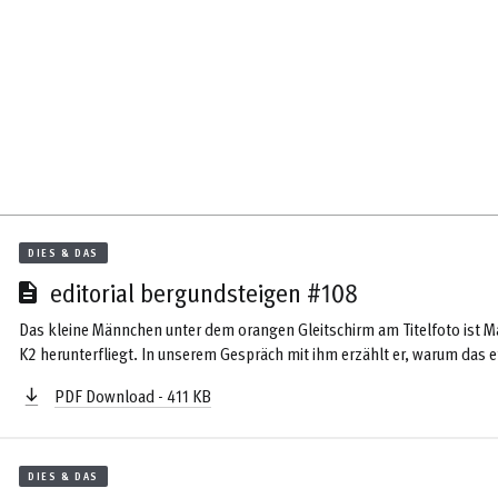
DIES & DAS
editorial bergundsteigen #108
Das kleine Männchen unter dem orangen Gleitschirm am Titelfoto ist Ma
K2 herunterfliegt. In unserem Gespräch mit ihm erzählt er, warum das 
gemacht hat. Uns hat aber mehr interessiert, warum ein etablierter Klett
PDF Download - 411 KB
Bergführer erstmals zu zwei 8.000ern aufbricht und was er dort erlebt 
bergundsteigen-Beiträge kennt, darf sich zu Recht auf einige erfrischen
DIES & DAS