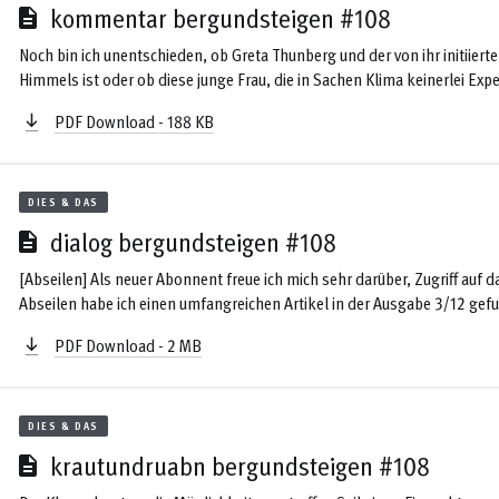
kommentar bergundsteigen #108
Noch bin ich unentschieden, ob Greta Thunberg und der von ihr initiier
Himmels ist oder ob diese junge Frau, die in Sachen Klima keinerlei Exp
nicht seitens Klimalobby und Medien missbraucht und manipuliert wird. 
PDF Download - 188 KB
Die charismatische Klimaaktivistin ist authentisch und imstande, dem
resultierenden Verlockungen zu widerstehen, so mein Eindruck. ...
DIES & DAS
dialog bergundsteigen #108
[Abseilen] Als neuer Abonnent freue ich mich sehr darüber, Zugriff auf 
Abseilen habe ich einen umfangreichen Artikel in der Ausgabe 3/12 g
Überlegungen: Beim Abseilen habe ich mir schon mehrfach die Frage gest
PDF Download - 2 MB
bestimmten Knoten ins Seilende zu knüpfen, welcher garantiert, dass, 
aufzulösen und er somit oben am Abseilstand (z.B. vorm Ring oder Haken
DIES & DAS
krautundruabn bergundsteigen #108