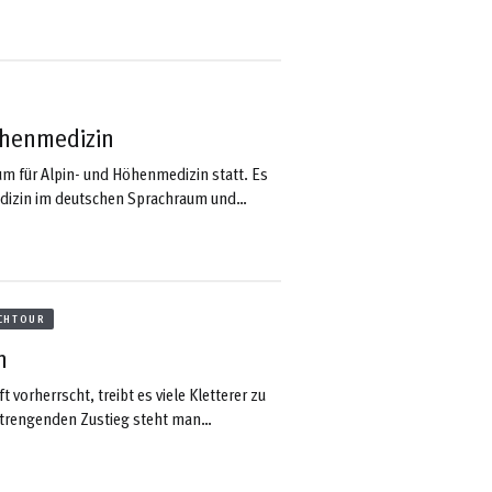
rothese vom Schaft, kann mich aufdrehen
te. Es war nur eine kleine Unachtsamkeit
öhenmedizin
um für Alpin- und Höhenmedizin statt. Es
medizin im deutschen Sprachraum und
. Dieses Jahr widmete sich das Symposium
len Lebensaltern“. Wir gratulieren ...
CHTOUR
n
orherrscht, treibt es viele Kletterer zu
trengenden Zustieg steht man
 Die wunderbare Bergkulisse, in
len Brise lassen den Tag perfekt