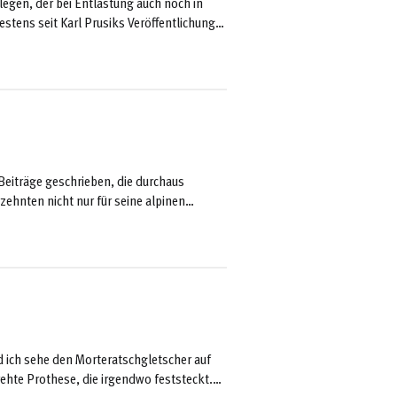
legen, der bei Entlastung auch noch in
estens seit Karl Prusiks Veröffentlichung
eistung bei alpinen Unglücksfällen“ im
 behelfsmäßigen und in der planmäßigen
 ...
Beiträge geschrieben, die durchaus
rzehnten nicht nur für seine alpinen
 den Piolet d’Or vorgeschlagen - bekannt,
 direkt formuliert ...
d ich sehe den Morteratschgletscher auf
rehte Prothese, die irgendwo feststeckt.