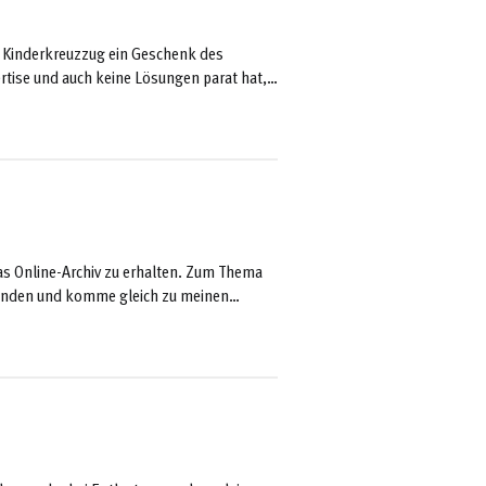
te Kinderkreuzzug ein Geschenk des
ertise und auch keine Lösungen parat hat,
Eher und auch lieber glaube ich Ersteres:
 Rummel um ihre Person und den daraus
das Online-Archiv zu erhalten. Zum Thema
efunden und komme gleich zu meinen
ellt, ob es sinnvoll sein kann, einen
falls man beim Abziehen vergisst diesen
) blockiert ...