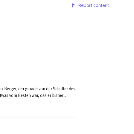
x Berger, der gerade von der Schulter des
etwas vom Besten war, das er bisher
erer und Alpinist mit 50 Jahren als
hat. Wer Max und seine bisherigen
de Antworten freuen. ...