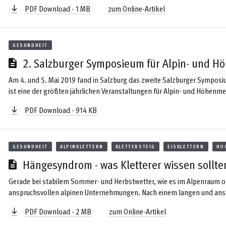
Mit geübtem Handgriff und einem Schraubenschlüssel trenne ich die P
PDF Download - 1 MB
zum Online-Artikel
und hinsetzen, sodass ich den Gletscher wieder so sehe wie er sein soll
...
GESUNDHEIT
2. Salzburger Symposieum für Alpin- und H
Am 4. und 5. Mai 2019 fand in Salzburg das zweite Salzburger Symposi
ist eine der größten jährlichen Veranstaltungen für Alpin- und Höhen
richtet sich an all jene, die sich für Gesundheit am Berg interessieren
PDF Download - 914 KB
mit hochkarätigen Vorträgen und Workshops dem Thema „Alpinsport in al
GESUNDHEIT
ALPINKLETTERN
KLETTERSTEIG
EISKLETTERN
HO
Hängesyndrom - was Kletterer wissen sollte
Gerade bei stabilem Sommer- und Herbstwetter, wie es im Alpenraum oft v
anspruchsvollen alpinen Unternehmungen. Nach einem langen und ans
beeindruckt vor der hohen Wand und freut sich auf eine fordernde Tour.
PDF Download - 2 MB
zum Online-Artikel
Kombination mit strahlendem Sonnenschein und einer angenehmen, küh
erscheinen ...