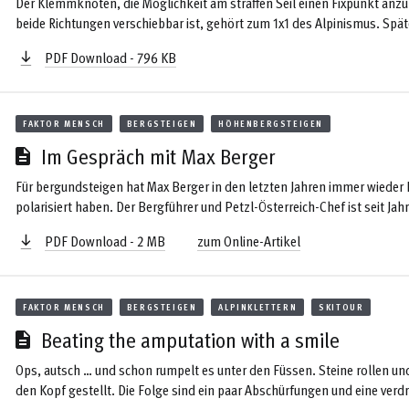
Der Klemmknoten, die Möglichkeit am straffen Seil einen Fixpunkt anzu
beide Richtungen verschiebbar ist, gehört zum 1x1 des Alpinismus. Spät
„Der Prusik-Knoten und seine Anwendung zur Selbsthilfe und zur Hilfel
PDF Download - 796 KB
Jahr 1931 ist dem Alpinisten in der Selbst- und Kameradenhilfe in der
Bergrettung ein unverzichtbares Hilfsmittel in die Hand gegeben worden
FAKTOR MENSCH
BERGSTEIGEN
HÖHENBERGSTEIGEN
Im Gespräch mit Max Berger
Für bergundsteigen hat Max Berger in den letzten Jahren immer wieder 
polarisiert haben. Der Bergführer und Petzl-Österreich-Chef ist seit Jah
Unternehmungen - heuer wurde ein Projekt, an dem er beteiligt war, für
PDF Download - 2 MB
zum Online-Artikel
sondern auch für sein umfangreiches Fachwissen, das er immer offen und
FAKTOR MENSCH
BERGSTEIGEN
ALPINKLETTERN
SKITOUR
Beating the amputation with a smile
Ops, autsch … und schon rumpelt es unter den Füssen. Steine rollen un
den Kopf gestellt. Die Folge sind ein paar Abschürfungen und eine verd