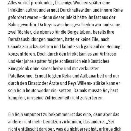
Alles verlief problemlos, bis einige Wochen später eine
Infektion auftrat und erneut Durchhaltewillen und innere Ruhe
gefordert waren – denn dieser Infekt hätte ihn fast aus der
Bahn geworfen. Da Rey inzwischen geschieden war und seine
zwei Töchter, die ebenso für die Berge leben, bereits ihre
Berufsausbildungen machten, hatte er keine Eile, nach
Canada zurückzukehren und konnte sich ganz auf die Heilung
konzentrieren. Doch durch den Infekt kam es zur Arthrose
und vier Jahre später folgte schliesslich ein künstliches
Kniegelenk ohne Kniescheibe und mit verkürzter
Patellasehne. Erneut folgten Reha und Aufbauarbeit und nur
durch den Einsatz der Ärzte und Reys Willens- stärke kann er
sein Bein heute wieder ein- setzen. Damals musste Rey hart
kämpfen, um seine Zufriedenheit nicht zu verlieren.
Ein Bein amputiert zu bekommen ist das eine, dann aber das
andere nicht mehr benützen zu können, das andere. „Sei
nicht enttäuscht darüber, was du nicht erreichst, erfreue dich