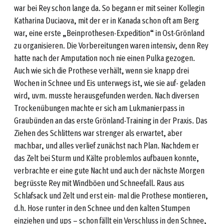
war bei Rey schon lange da. So begann er mit seiner Kollegin
Katharina Duciaova, mit der er in Kanada schon oft am Berg
war, eine erste „Beinprothesen-Expedition“ in Ost-Grönland
zu organisieren. Die Vorbereitungen waren intensiv, denn Rey
hatte nach der Amputation noch nie einen Pulka gezogen.
Auch wie sich die Prothese verhält, wenn sie knapp drei
Wochen in Schnee und Eis unterwegs ist, wie sie auf- geladen
wird, uvm. musste herausgefunden werden. Nach diversen
Trockenübungen machte er sich am Lukmanierpass in
Graubünden an das erste Grönland-Training in der Praxis. Das
Ziehen des Schlittens war strenger als erwartet, aber
machbar, und alles verlief zunächst nach Plan. Nachdem er
das Zelt bei Sturm und Kälte problemlos aufbauen konnte,
verbrachte er eine gute Nacht und auch der nächste Morgen
begrüsste Rey mit Windböen und Schneefall. Raus aus
Schlafsack und Zelt und erst ein- mal die Prothese montieren,
d.h. Hose runter in den Schnee und den kalten Stumpen
einziehen und ups – schon fällt ein Verschluss in den Schnee,