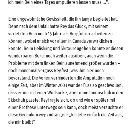
ich mein Bein eines Tages amputieren lassen muss …“.
Eine ungewöhnliche Gewissheit, die ihn lange begleitet hat.
Denn nach dem Unfall hatte Rey das Glück, mit seinem
verletzten Bein noch 15 Jahre als Bergführer arbeiten zu
können, wobei er sich vor allem in Canada verwirklichen
konnte. Beim Heliskiing und Skitourengehen konnte er diesen
wunderbaren Beruf noch weiter ausüben, auch wenn die
Probleme mit dem linken Bein zunehmend größer wurden –
doch manchmal vergass Rey fast, was ihm hier noch
bevorstand. Die Venen verhinderten die Amputation noch
einige Zeit, aber im Winter 2003 war der Fuss so geschwollen,
dass er nur mit einer Wollsocke, aber ohne Innenschuh in den
Skischuh passte. Rey fragte sich, ob und wie er später mit
einer Prothese unterwegs sein kann, doch meist versuchte er
diese Gedanken wegzudrängen: „Ich lebe einfach die Zeit aus,
die mir bleibt“.