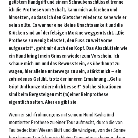
geübtem Handgriff und einem Schraubenschlüssel trenne
ich die Prothese vom Schaft, kann mich aufdrehen und
hinsetzen, sodass ich den Gletscher wieder so sehe wie er
sein sollte. Es war nur eine kleine Unachtsamkeit und die
Krücken sind auf der felsigen Moräne weggerutscht. „Die
Prothese zu wenig belastet, den Fuss zu weit vorne
aufgesetzt“, geht mir durch den Kopf. Das Abschütteln wie
ein Hund bringt mein Grinsen wieder zum Vorschein. Ich
schaue mich um und das Bewusstsein, es überhaupt zu
wagen, hier alleine unterwegs zu sein, stärkt mich – ein
zufriedenes Gefühl, trotz der inneren Ermahnung „Get a
Grip! Und konzentriere dich besser!“ Solche Situationen
sind beim Bergsteigen mit (m)einer Beinprothese
eigentlich selten. Aber es gibt sie.
Wenn er sich frühmorgens mit seinem Hund Kayha und
montierter Prothese zu einer Tour aufmacht, durch die von
Tau bedeckten Wiesen läuft und die winzigen, von der Sonne
beschienen Tröpfchen wie kleine Diamanten scheinen, dann