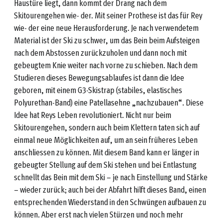
Haustüre liegt, dann kommt der Drang nach dem
Skitourengehen wie- der. Mit seiner Prothese ist das für Rey
wie- der eine neue Herausforderung. Je nach verwendetem
Material ist der Ski zu schwer, um das Bein beim Aufsteigen
nach dem Abstossen zurückzuholen und dann noch mit
gebeugtem Knie weiter nach vorne zu schieben. Nach dem
Studieren dieses Bewegungsablaufes ist dann die Idee
geboren, mit einem G3-Skistrap (stabiles, elastisches
Polyurethan-Band) eine Patellasehne „nachzubauen“. Diese
Idee hat Reys Leben revolutioniert. Nicht nur beim
Skitourengehen, sondern auch beim Klettern taten sich auf
einmal neue Möglichkeiten auf, um an sein früheres Leben
anschliessen zu können. Mit diesem Band kann er länger in
gebeugter Stellung auf dem Ski stehen und bei Entlastung
schnellt das Bein mit dem Ski – je nach Einstellung und Stärke
– wieder zurück; auch bei der Abfahrt hilft dieses Band, einen
entsprechenden Wiederstand in den Schwüngen aufbauen zu
können. Aber erst nach vielen Stürzen und noch mehr