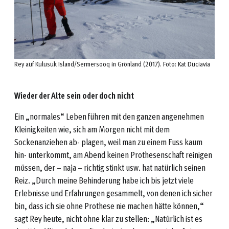
Rey auf Kulusuk Island/Sermersooq in Grönland (2017). Foto: Kat Duciavia
Wieder der Alte sein oder doch nicht
Ein „normales“ Leben führen mit den ganzen angenehmen
Kleinigkeiten wie, sich am Morgen nicht mit dem
Sockenanziehen ab- plagen, weil man zu einem Fuss kaum
hin- unterkommt, am Abend keinen Prothesenschaft reinigen
müssen, der – naja – richtig stinkt usw. hat natürlich seinen
Reiz. „Durch meine Behinderung habe ich bis jetzt viele
Erlebnisse und Erfahrungen gesammelt, von denen ich sicher
bin, dass ich sie ohne Prothese nie machen hätte können,“
sagt Rey heute, nicht ohne klar zu stellen: „Natürlich ist es