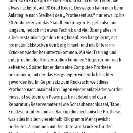
über 30 Grad klappt es aber ein und ist mit einer Feder, die
etwas nachgibt, auf 90 Grad fixiert. Deswegen kann man beim
Aufstieg je nach Steilheit den „Prothesenfuss“ nur etwa 20 bis
30 Zentimeter vor das Standbein bringen. Es geht also nur
langsam, jedoch mit etwas Technik und viel Übung alles in
allem erstaunlich gut den Berg hinauf. Rey hat gelernt, mit
normalen Skistöcken den Berg hinauf- und mit Unterarm-
Krücken wieder herunterzukommen. Mit viel Training und
entsprechender Konzentration kommen Stolperer nur noch
selten vor. Später hat er dann eine Computer-Prothese
bekommen, mit der das Bergsteigen wesentlich leichter
geworden ist. Im Gegensatz zum Rucksack: weil diese
Prothese nach maximal drei Tagen wieder aufgeladen werden
muss, ist seitdem ein Powerpack mit dabei und dazu
Reparatur-/Reservematerial wie Schraubenschlüssel, Tape,
Ersatzschrauben und als Backup die mechanische Prothese,
was alles in allem viereinhalb Kilogramm Mehrgewicht
bedeutet. Zusammen mit den Unterarmkrücken für den