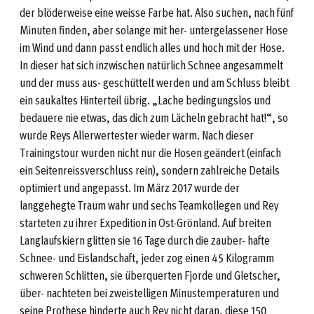
der blöderweise eine weisse Farbe hat. Also suchen, nach fünf
Minuten finden, aber solange mit her- untergelassener Hose
im Wind und dann passt endlich alles und hoch mit der Hose.
In dieser hat sich inzwischen natürlich Schnee angesammelt
und der muss aus- geschüttelt werden und am Schluss bleibt
ein saukaltes Hinterteil übrig. „Lache bedingungslos und
bedauere nie etwas, das dich zum Lächeln gebracht hat!“, so
wurde Reys Allerwertester wieder warm. Nach dieser
Trainingstour wurden nicht nur die Hosen geändert (einfach
ein Seitenreissverschluss rein), sondern zahlreiche Details
optimiert und angepasst. Im März 2017 wurde der
langgehegte Traum wahr und sechs Teamkollegen und Rey
starteten zu ihrer Expedition in Ost-Grönland. Auf breiten
Langlaufskiern glitten sie 16 Tage durch die zauber- hafte
Schnee- und Eislandschaft, jeder zog einen 45 Kilogramm
schweren Schlitten, sie überquerten Fjorde und Gletscher,
über- nachteten bei zweistelligen Minustemperaturen und
seine Prothese hinderte auch Rey nicht daran, diese 150