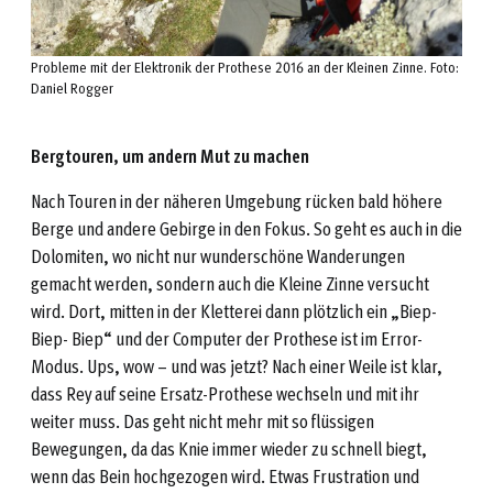
Probleme mit der Elektronik der Prothese 2016 an der Kleinen Zinne. Foto:
Daniel Rogger
Bergtouren, um andern Mut zu machen
Nach Touren in der näheren Umgebung rücken bald höhere
Berge und andere Gebirge in den Fokus. So geht es auch in die
Dolomiten, wo nicht nur wunderschöne Wanderungen
gemacht werden, sondern auch die Kleine Zinne versucht
wird. Dort, mitten in der Kletterei dann plötzlich ein „Biep-
Biep- Biep“ und der Computer der Prothese ist im Error-
Modus. Ups, wow – und was jetzt? Nach einer Weile ist klar,
dass Rey auf seine Ersatz-Prothese wechseln und mit ihr
weiter muss. Das geht nicht mehr mit so flüssigen
Bewegungen, da das Knie immer wieder zu schnell biegt,
wenn das Bein hochgezogen wird. Etwas Frustration und