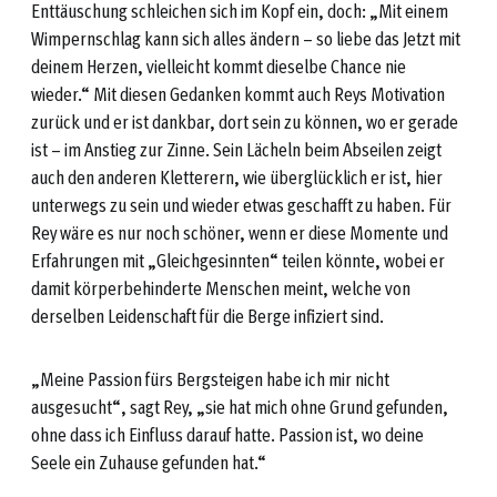
Enttäuschung schleichen sich im Kopf ein, doch: „Mit einem
Wimpernschlag kann sich alles ändern – so liebe das Jetzt mit
deinem Herzen, vielleicht kommt dieselbe Chance nie
wieder.“ Mit diesen Gedanken kommt auch Reys Motivation
zurück und er ist dankbar, dort sein zu können, wo er gerade
ist – im Anstieg zur Zinne. Sein Lächeln beim Abseilen zeigt
auch den anderen Kletterern, wie überglücklich er ist, hier
unterwegs zu sein und wieder etwas geschafft zu haben. Für
Rey wäre es nur noch schöner, wenn er diese Momente und
Erfahrungen mit „Gleichgesinnten“ teilen könnte, wobei er
damit körperbehinderte Menschen meint, welche von
derselben Leidenschaft für die Berge infiziert sind.
„Meine Passion fürs Bergsteigen habe ich mir nicht
ausgesucht“, sagt Rey, „sie hat mich ohne Grund gefunden,
ohne dass ich Einfluss darauf hatte. Passion ist, wo deine
Seele ein Zuhause gefunden hat.“