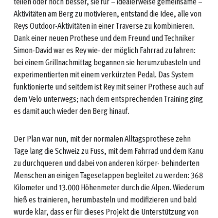
teilen oder noch besser, sie für – idealerweise gemeinsame –
Aktivitäten am Berg zu motivieren, entstand die Idee, alle von
Reys Outdoor-Aktivitäten in einer Traverse zu kombinieren.
Dank einer neuen Prothese und dem Freund und Techniker
Simon-David war es Rey wie- der möglich Fahrrad zu fahren:
bei einem Grillnachmittag begannen sie herumzubasteln und
experimentierten mit einem verkürzten Pedal. Das System
funktionierte und seitdem ist Rey mit seiner Prothese auch auf
dem Velo unterwegs; nach dem entsprechenden Training ging
es damit auch wieder den Berg hinauf.
Der Plan war nun, mit der normalen Alltagsprothese zehn
Tage lang die Schweiz zu Fuss, mit dem Fahrrad und dem Kanu
zu durchqueren und dabei von anderen körper- behinderten
Menschen an einigen Tagesetappen begleitet zu werden: 368
Kilometer und 13.000 Höhenmeter durch die Alpen. Wiederum
hieß es trainieren, herumbasteln und modifizieren und bald
wurde klar, dass er für dieses Projekt die Unterstützung von