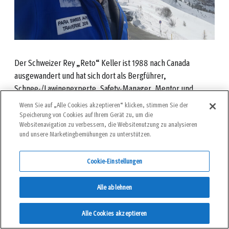
Der Schweizer Rey „Reto“ Keller ist 1988 nach Canada
ausgewandert und hat sich dort als Bergführer,
Schnee-/Lawinenexperte, Safety-Manager, Mentor und
Kunstschreiner einen Namen gemacht. Aufgrund einer
Wenn Sie auf „Alle Cookies akzeptieren“ klicken, stimmen Sie der
Knieverletzung 1986 wurde ihm 2003 ein Oberschenkel
Speicherung von Cookies auf Ihrem Gerät zu, um die
Websitenavigation zu verbessern, die Websitenutzung zu analysieren
amputiert.
www.reykeller.ch
und unsere Marketingbemühungen zu unterstützen.
Cookie-Einstellungen
Alle ablehnen
Alle Cookies akzeptieren