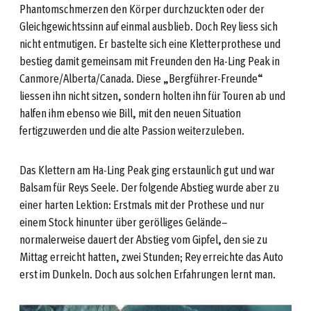
Phantomschmerzen den Körper durchzuckten oder der
Gleichgewichtssinn auf einmal ausblieb. Doch Rey liess sich
nicht entmutigen. Er bastelte sich eine Kletterprothese und
bestieg damit gemeinsam mit Freunden den Ha-Ling Peak in
Canmore/Alberta/Canada. Diese „Bergführer-Freunde“
liessen ihn nicht sitzen, sondern holten ihn für Touren ab und
halfen ihm ebenso wie Bill, mit den neuen Situation
fertigzuwerden und die alte Passion weiterzuleben.
Das Klettern am Ha-Ling Peak ging erstaunlich gut und war
Balsam für Reys Seele. Der folgende Abstieg wurde aber zu
einer harten Lektion: Erstmals mit der Prothese und nur
einem Stock hinunter über gerölliges Gelände–
normalerweise dauert der Abstieg vom Gipfel, den sie zu
Mittag erreicht hatten, zwei Stunden; Rey erreichte das Auto
erst im Dunkeln. Doch aus solchen Erfahrungen lernt man.