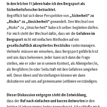
In den letzten 11 Jahren habe ich den Bergsport als
Sicherheitsforscher betrachtet.
Begrifflich hat sich diese Perspektive von
„Sicherheit“ zu
„Risiko“ zu „Unsicherheit“
gewandelt. Den Wechsel von
„Risiko“ zu „Unsicherheit“ habe ich selber begleiten dürfen.
Für mich steht der Wechsel dafür, dass wir die
Gefahren im
Bergsport
nicht mit einfachen Methoden auf ein
gesellschaftlich akzeptiertes Restrisiko
runtermanagen.
Vielmehr müssen wir einsehen, dass Bergsport gefährlich ist
und uns dazu bekennen. Jeder kann sich dann die Frage
stellen, wie er oder sie in seinem Kontext, als Alleingeher/in,
als Bergführer/in oder Seilschaft mit den Gefahren umgehen
will. Diese Ideen und Vorstellungen können wir dann
diskutieren und uns auf gemeinsame Leitlinien verständigen.
Dieser Diskussion entgegen steht die Entwicklung
,
dass der
Ruf nach einfachen und kurzen Antworten
in den
letzten 11 Jahren immer lauter geworden ist. Ich schließe mich