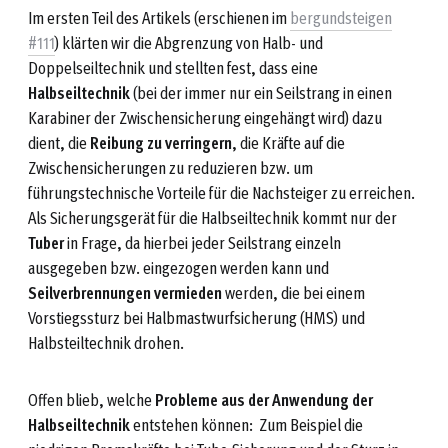
Im ersten Teil des Artikels (erschienen im
bergundsteigen
#111
) klärten wir die Abgrenzung von Halb- und
Doppelseiltechnik und stellten fest, dass eine
Halbseiltechnik
(bei der immer nur ein Seilstrang in einen
Karabiner der Zwischensicherung eingehängt wird) dazu
dient, die
Reibung zu verringern
, die Kräfte auf die
Zwischensicherungen zu reduzieren bzw. um
führungstechnische Vorteile für die Nachsteiger zu erreichen.
Als Sicherungsgerät für die Halbseiltechnik kommt nur der
Tuber
in Frage, da hierbei jeder Seilstrang einzeln
ausgegeben bzw. eingezogen werden kann und
Seilverbrennungen vermieden
werden, die bei einem
Vorstiegssturz bei Halbmastwurfsicherung (HMS) und
Halbsteiltechnik drohen.
Offen blieb, welche
Probleme aus der Anwendung der
Halbseiltechnik
entstehen können: Zum Beispiel die