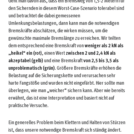
Geht man davon aus, dass ein Bremsweg von 1,5-2 Metern für
den Sichernden in diesem Worst-Case-Szenario tolerabel sind
und betrachtet die dabei gemessenen
Umlenkungsbelastungen, dann kann man die notwendigen
Bremskräfte abschätzen, die wirken müssen, um die
gewünschte maximale Bremslänge zu erreichen. Wir teilten
dem entsprechend eine Bremskraft von
weniger als 2 kN als
„heikel“ ein (rot
), einen Wert
zwischen 2 und 2,4 kN als
akzeptabel (gelb)
und eine Bremskraft
von 2,5 bis 3,5 als
unproblematisch (grün)
. Größere Bremskräfte erhöhen die
Belastung auf die Sicherungskette und verursachen sehr
harte Fangstöße und wurden nicht eingefärbt. Hier sollte man
überlegen, wie man „weicher“ sichern kann. Aber wie bereits
erwähnt, das ist eine Interpretation und basiert nicht auf
praktische Versuche.
Ein generelles Problem beim Klettern und Halten von Stürzen
ist, dass unsere notwendige Bremskraft sich ständig ändert.