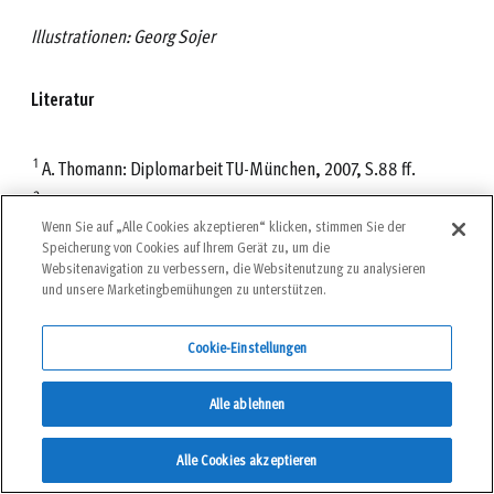
Illustrationen: Georg Sojer
Literatur
1
A. Thomann: Diplomarbeit TU-München, 2007, S.88 ff.
2
A. Thomann: Diplomarbeit TU-München, 2007, S. 79.
Wenn Sie auf „Alle Cookies akzeptieren“ klicken, stimmen Sie der
Speicherung von Cookies auf Ihrem Gerät zu, um die
Websitenavigation zu verbessern, die Websitenutzung zu analysieren
Artikel geschrieben von
und unsere Marketingbemühungen zu unterstützen.
Chris Semmel
Cookie-Einstellungen
Alle ablehnen
Chris Semmel ist Bergführer, Sicherheitsforscher und Sachverständiger. Er lebt und kitet im
Alle Cookies akzeptieren
bayerischen Alpenvorland.