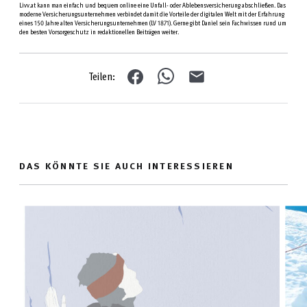
Livv.at kann man einfach und bequem online eine Unfall- oder Ablebensversicherung abschließen. Das
moderne Versicherungsunternehmen verbindet damit die Vorteile der digitalen Welt mit der Erfahrung
eines 150 Jahre alten Versicherungsunternehmen (LV 1871). Gerne gibt Daniel sein Fachwissen rund um
den besten Vorsorgeschutz in redaktionellen Beiträgen weiter.
Teilen:
DAS KÖNNTE SIE AUCH INTERESSIEREN