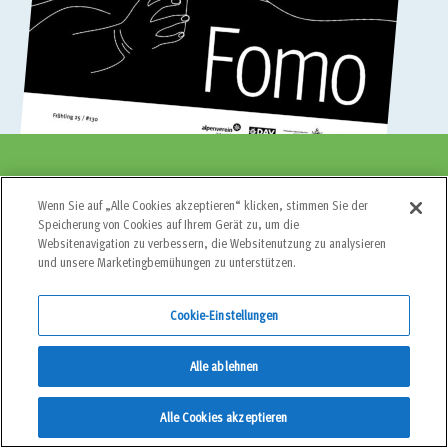
Du möchtest keine
Wenn Sie auf „Alle Cookies akzeptieren“ klicken, stimmen Sie der
Speicherung von Cookies auf Ihrem Gerät zu, um die
Websitenavigation zu verbessern, die Websitenutzung zu analysieren
Neuigkeiten mehr
und unsere Marketingbemühungen zu unterstützen.
verpassen?
Cookie-Einstellungen
Bleib in Kontakt, mit unserem Newsletter!
Alle ablehnen
Alle Cookies akzeptieren
JETZT ANMELDEN