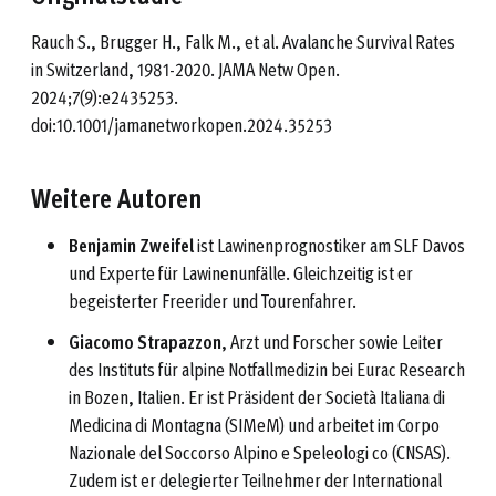
Rauch S., Brugger H., Falk M., et al. Avalanche Survival Rates
in Switzerland, 1981-2020. JAMA Netw Open.
2024;7(9):e2435253.
doi:10.1001/jamanetworkopen.2024.35253
Weitere Autoren
Benjamin Zweifel
ist Lawinenprognostiker am SLF Davos
und Experte für Lawinenunfälle. Gleichzeitig ist er
begeisterter Freerider und Tourenfahrer.
Giacomo Strapazzon
, Arzt und Forscher sowie Leiter
des Instituts für alpine Notfallmedizin bei Eurac Research
in Bozen, Italien. Er ist Präsident der Società Italiana di
Medicina di Montagna (SIMeM) und arbeitet im Corpo
Nazionale del Soccorso Alpino e Speleologi co (CNSAS).
Zudem ist er delegierter Teilnehmer der International