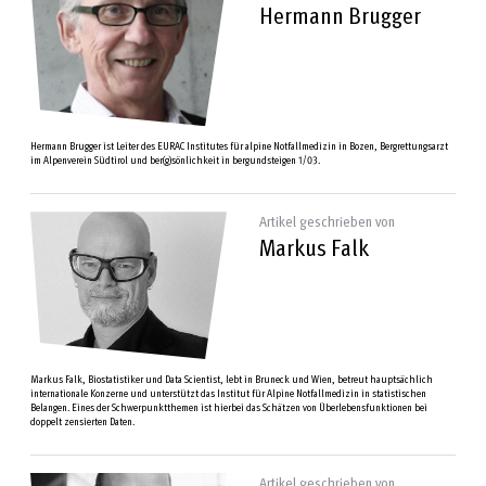
Hermann Brugger
Hermann Brugger ist Leiter des EURAC Institutes für alpine Notfallmedizin in Bozen, Bergrettungsarzt
im Alpenverein Südtirol und ber(g)sönlichkeit in bergundsteigen 1/03.
Artikel geschrieben von
Markus Falk
Markus Falk, Biostatistiker und Data Scientist, lebt in Bruneck und Wien, betreut hauptsächlich
internationale Konzerne und unterstützt das Institut für Alpine Notfallmedizin in statistischen
Belangen. Eines der Schwerpunktthemen ist hierbei das Schätzen von Überlebensfunktionen bei
doppelt zensierten Daten.
Artikel geschrieben von