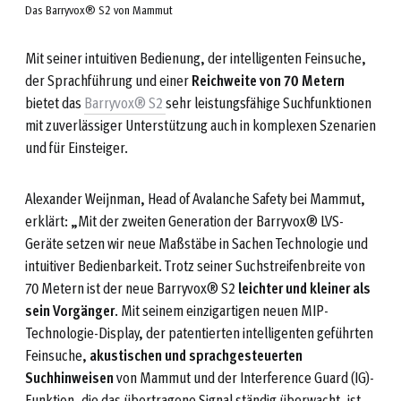
Das Barryvox® S2 von Mammut
Mit seiner intuitiven Bedienung, der intelligenten Feinsuche,
der Sprachführung und einer
Reichweite von 70 Metern
bietet das
Barryvox® S2
sehr leistungsfähige Suchfunktionen
mit zuverlässiger Unterstützung auch in komplexen Szenarien
und für Einsteiger.
Alexander Weijnman, Head of Avalanche Safety bei Mammut,
erklärt: „Mit der zweiten Generation der Barryvox® LVS-
Geräte setzen wir neue Maßstäbe in Sachen Technologie und
intuitiver Bedienbarkeit. Trotz seiner Suchstreifenbreite von
70 Metern ist der neue Barryvox® S2
leichter und kleiner als
sein Vorgänger
. Mit seinem einzigartigen neuen MIP-
Technologie-Display, der patentierten intelligenten geführten
Feinsuche,
akustischen und sprachgesteuerten
Suchhinweisen
von Mammut und der Interference Guard (IG)-
Funktion, die das übertragene Signal ständig überwacht, ist