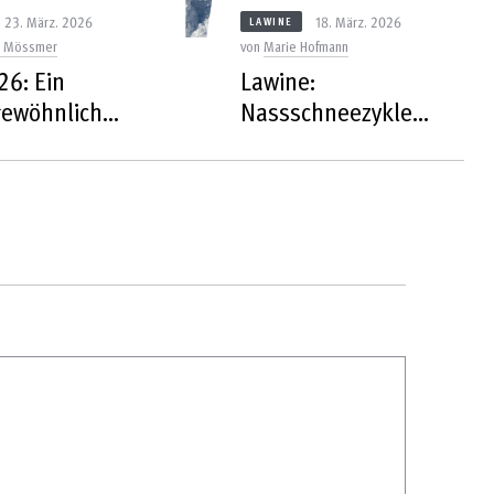
23. März. 2026
18. März. 2026
LAWINE
d Mössmer
von
Marie Hofmann
26: Ein
Lawine:
ewöhnlicher
Nassschneezyklen
?
im Frühjahr