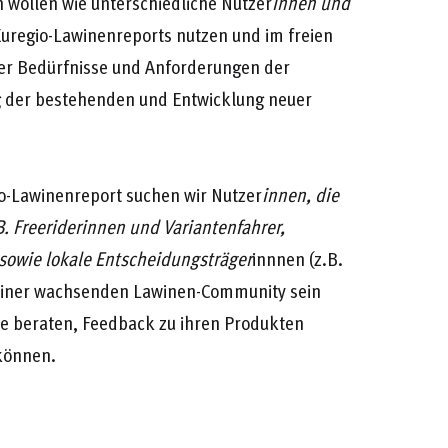
n wollen wie unterschiedliche Nutzer
innen und
Euregio-Lawinenreports nutzen und im freien
er Bedürfnisse und Anforderungen der
ng der bestehenden und Entwicklung neuer
o-Lawinenreport suchen wir Nutzer
innen, die
B. Freeriderinnen und Variantenfahrer,
sowie lokale Entscheidungsträger
innnen (z.B.
 einer wachsenden Lawinen-Community sein
te beraten, Feedback zu ihren Produkten
können.