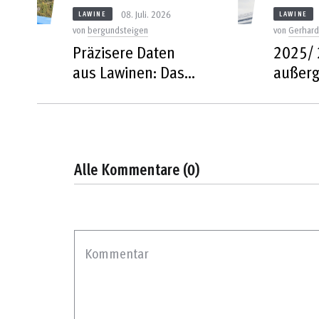
08. Juli. 2026
LAWINE
LAWINE
von
bergundsteigen
von
Gerhar
Präzisere Daten
2025/ 
aus Lawinen: Das
außerg
neue SLF-
Winter
Messsystem
Alle Kommentare (0)
Kommentar