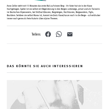
Anne Zeller steht mit 13 Monaten das erste Mal auf einem Berg - ihr Vater hat sie in der Kraxe
hochgetragen. Später ist sie selbst mit Begeisterung in den Bergen unterwegs, privat und als Trainerin
im Deutschen Alpenverein, bei Ski(hoch)touren, Bergsteigen, Hochtouren, Bergwandern, Figln,
Bouldern. Seitdem sie selbst Mama ist, kommt sie (trotz Kraxe) kaum noch in die Berge – schreibt aber
immer noch gerne als freie Autorin über alpine Themen.
Teilen:
DAS KÖNNTE SIE AUCH INTERESSIEREN