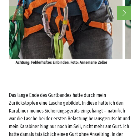
Achtung: Fehlerhaftes Einbinden. Foto: Annemarie Zeller
A
Das lange Ende des Gurtbandes hatte durch mein
Zurückstopfen eine Lasche gebildet. In diese hatte ich den
Karabiner meines Sicherungsgeräts eingehängt – natürlich
war die Lasche bei der ersten Belastung herausgerutscht und
mein Karabiner hing nur noch im Seil, nicht mehr am Gurt. Ich
hatte damals tatsächlich einen Gurt ohne Anseilring. In der