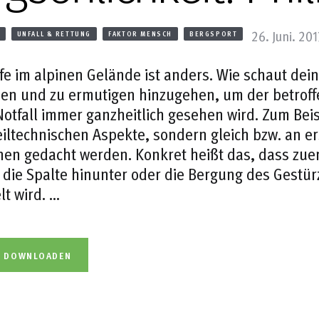
26. Juni. 20
UNFALL & RETTUNG
FAKTOR MENSCH
BERGSPORT
lfe im alpinen Gelände ist anders. Wie schaut d
n und zu ermutigen hinzugehen, um der betroffe
Notfall immer ganzheitlich gesehen wird. Zum Bei
eiltechnischen Aspekte, sondern gleich bzw. an er
nen gedacht werden. Konkret heißt das, dass zuer
n die Spalte hinunter oder die Bergung des Gest
t wird. …
L DOWNLOADEN