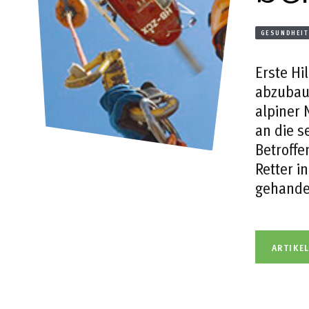
GESUNDHEIT
Erste Hi
abzubaue
alpiner 
an die s
Betroffe
Retter i
gehandel
ARTIKE