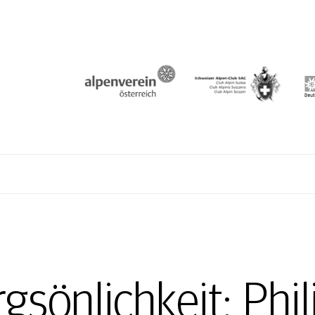
N
rgsönlichkeit: Ph