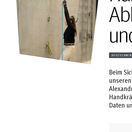
Ab
un
SEILTECHNIK
Beim Sic
unseren 
Alexand
Handkräf
Daten un