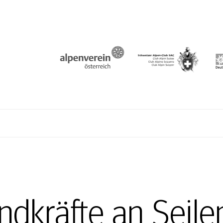
N
ndkräfte an Seilen