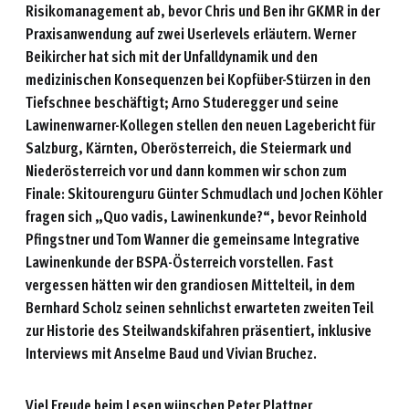
Risikomanagement ab, bevor Chris und Ben ihr GKMR in der
Praxisanwendung auf zwei Userlevels erläutern. Werner
Beikircher hat sich mit der Unfalldynamik und den
medizinischen Konsequenzen bei Kopfüber-Stürzen in den
Tiefschnee beschäftigt; Arno Studeregger und seine
Lawinenwarner-Kollegen stellen den neuen Lagebericht für
Salzburg, Kärnten, Oberösterreich, die Steiermark und
Niederösterreich vor und dann kommen wir schon zum
Finale: Skitourenguru Günter Schmudlach und Jochen Köhler
fragen sich „Quo vadis, Lawinenkunde?“, bevor Reinhold
Pfingstner und Tom Wanner die gemeinsame Integrative
Lawinenkunde der BSPA-Österreich vorstellen. Fast
vergessen hätten wir den grandiosen Mittelteil, in dem
Bernhard Scholz seinen sehnlichst erwarteten zweiten Teil
zur Historie des Steilwandskifahren präsentiert, inklusive
Interviews mit Anselme Baud und Vivian Bruchez.
Viel Freude beim Lesen wünschen Peter Plattner