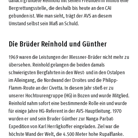
danach gründete Reinhold mit seinen Freunden in Villnöß eine
Bergrettungsstelle, die deshalb bis heute an den CAI
gebunden ist. Wie man sieht, trägt der AVS an diesem
Umstand selbst sein Maß an Schuld.
Die Brüder Reinhold und Günther
1969 waren die Leistungen der Messner-Brüder nicht mehr zu
übersehen. Reinhold gelangen die beiden damals
schwierigsten Bergfahrten in den West- und in den Ostalpen
im Alleingang, die Nordwand der Droites und die Philipp-
Flamm-Route an der Civetta. In diesem Jahr stieß er zu
unserer Hochtourengruppe (HG) in Bozen und wurde Mitglied.
Reinhold nahm sofort eine bestimmende Rolle ein und wurde
für einige Jahre HG-Referent in der AVS-Hauptleitung. 1970
wurden er und sein Bruder Günther zur Nanga-Parbat-
Expedition von Karl Herrligkoffer eingeladen. Ziel war die
höchste Wand der Welt, die 4.500 Meter hohe Rupalflanke.