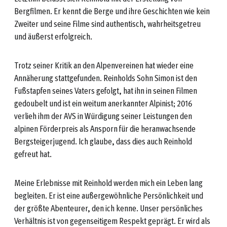
Bergfilmen. Er kennt die Berge und ihre Geschichten wie kein
Zweiter und seine Filme sind authentisch, wahrheitsgetreu
und äußerst erfolgreich.
Trotz seiner Kritik an den Alpenvereinen hat wieder eine
Annäherung stattgefunden. Reinholds Sohn Simon ist den
Fußstapfen seines Vaters gefolgt, hat ihn in seinen Filmen
gedoubelt und ist ein weitum anerkannter Alpinist; 2016
verlieh ihm der AVS in Würdigung seiner Leistungen den
alpinen Förderpreis als Ansporn für die heranwachsende
Bergsteigerjugend. Ich glaube, dass dies auch Reinhold
gefreut hat.
Meine Erlebnisse mit Reinhold werden mich ein Leben lang
begleiten. Er ist eine außergewöhnliche Persönlichkeit und
der größte Abenteurer, den ich kenne. Unser persönliches
Verhältnis ist von gegenseitigem Respekt geprägt. Er wird als