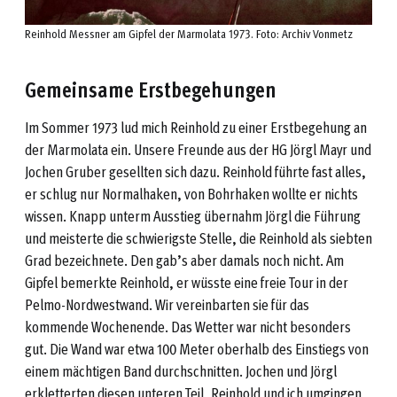
Reinhold Messner am Gipfel der Marmolata 1973. Foto: Archiv Vonmetz
Gemeinsame Erstbegehungen
Im Sommer 1973 lud mich Reinhold zu einer Erstbegehung an
der Marmolata ein. Unsere Freunde aus der HG Jörgl Mayr und
Jochen Gruber gesellten sich dazu. Reinhold führte fast alles,
er schlug nur Normalhaken, von Bohrhaken wollte er nichts
wissen. Knapp unterm Ausstieg übernahm Jörgl die Führung
und meisterte die schwierigste Stelle, die Reinhold als siebten
Grad bezeichnete. Den gab’s aber damals noch nicht. Am
Gipfel bemerkte Reinhold, er wüsste eine freie Tour in der
Pelmo-Nordwestwand. Wir vereinbarten sie für das
kommende Wochenende. Das Wetter war nicht besonders
gut. Die Wand war etwa 100 Meter oberhalb des Einstiegs von
einem mächtigen Band durchschnitten. Jochen und Jörgl
erkletterten diesen unteren Teil, Reinhold und ich umgingen