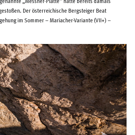
ogenannte „Messner-Platte“ hätte bereits damals
estoßen. Der österreichische Bergsteiger Beat
gehung im Sommer – Mariacher-Variante (VII+) –