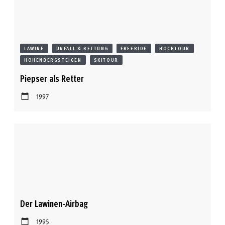
LAWINE
UNFALL & RETTUNG
FREERIDE
HOCHTOUR
HÖHENBERGSTEIGEN
SKITOUR
Piepser als Retter
1997
Der Lawinen-Airbag
1995