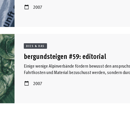
Eisenweg?“. Rund 60 Besucher folgten den Ausführungen i
2007
München und beteiligten sich rege an der Diskussion unter d
Karl Schrag fasst im folgenden Beitrag die wichtigsten Sta
DIES & DAS
bergundsteigen #59: editorial
Einige wenige Alpinverbände fördern bewusst den anspruchs
Fahrtkosten und Material bezuschusst werden, sondern dur
Expeditionskadern. Hier werden talentierte und motivierte N
2007
weit entfernt von Plaisierrouten - steile Eiswände, Kombige
gekonnt zu meistern. Haben ausgewählte Bergführer und Spit
fungieren, nach dem Einsatz ein paar graue Haare mehr? Die
groß; ...