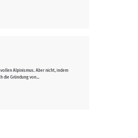
m Festsaal des Alpinen Museums
er Moderation von Olaf Perwitzschky.
tements zusammen. ..
vollen Alpinismus. Aber nicht, indem
ch die Gründung von
achwuchskletterer ausgebildet, um -
lände und klassische Felsrouten
zenbergsteiger, die als Trainer
 moralische Verantwortung ist gewiss