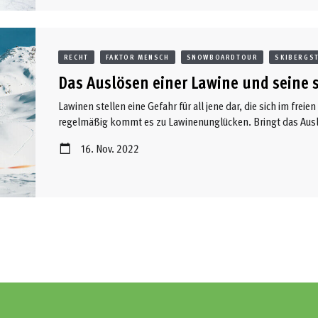
RECHT
FAKTOR MENSCH
SNOWBOARDTOUR
SKIBERGS
Das Auslösen einer Lawine und seine s
Lawinen stellen eine Gefahr für all jene dar, die sich im fre
regelmäßig kommt es zu Lawinenunglücken. Bringt das Auslö
Folgen mit sich? Und wenn ja, in welchen Fällen?
16. Nov. 2022