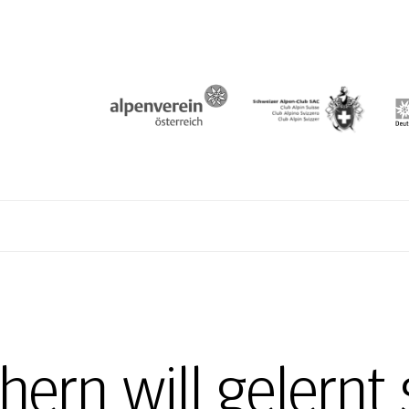
N
hern will gelernt 