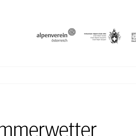
N
mmerwetter