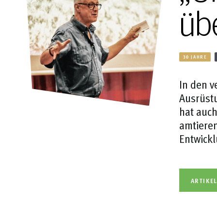
üb
30 JAHRE
In den 
Ausrüst
hat auch
amtieren
Entwickl
ARTIKE